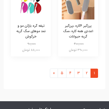
پرزگیر ۴کاره ،پرزگیر
تیغه گره بازکن مو و
۱عددی همه کاره ،سگ
نمد موهای سگ گربه
گربه حیوانات
خرگوش
90,000
400,000
390,000 تومان
88,000 تومان
»
5
4
3
2
1