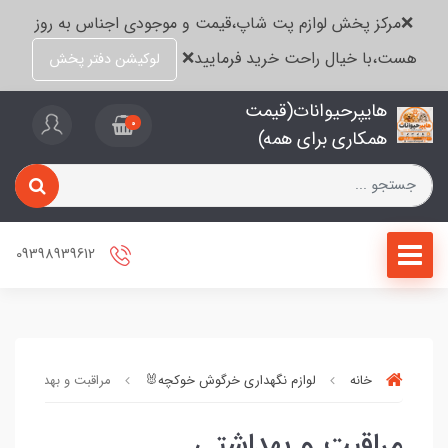
❌مرکز پخش لوازم پت شاپ،قیمت و موجودی اجناس به روز
هست،با خیال راحت خرید فرمایید❌
لوکیشن دفتر پخش
هایپرحیوانات(قیمت
0
همکاری برای همه)
09398939612
خانه
لوازم نگهداری خرگوش خوکچه🐰
مراقبت و بهداشتی
مراقبت و بهداشتی