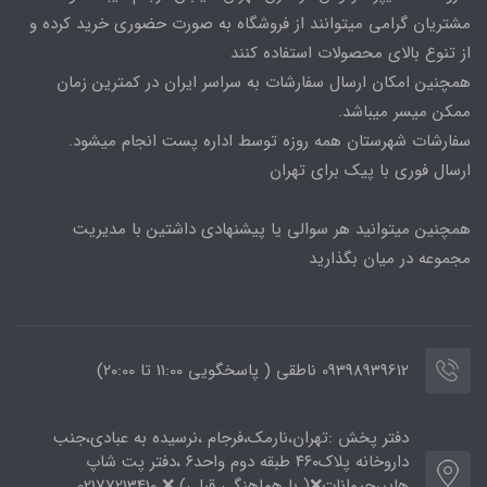
مشتریان گرامی میتوانند از فروشگاه به صورت حضوری خرید کرده و
از تنوع بالای محصولات استفاده کنند
همچنین امکان ارسال سفارشات به سراسر ایران در کمترین زمان
ممکن میسر میباشد.
سفارشات شهرستان همه روزه توسط اداره پست انجام میشود.
ارسال فوری با پیک برای تهران
همچنین میتوانید هر سوالی یا پیشنهادی داشتین با مدیریت
مجموعه در میان بگذارید
09398939612 ناطقی ( پاسخگویی 11:00 تا ۲۰:00)
دفتر پخش :تهران،نارمک،فرجام ،نرسیده به عبادی،جنب
داروخانه پلاک۴۶۰ طبقه دوم واحد۶ ،دفتر پت شاپ
هایپرحیوانات❌( با هماهنگی قبلی) ❌ 02177213410