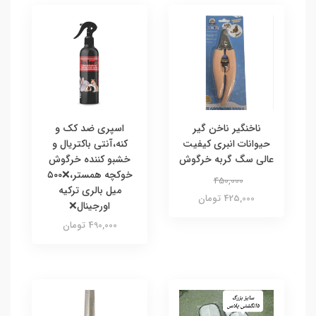
ناخنگیر ناخن گیر
اسپری ضد کک و
حیوانات انبری کیفیت
کنه،آنتی باکتریال و
عالی سگ گربه خرگوش
خشبو کننده خرگوش
خوکچه همستر،❌۵۰۰
450,000
میل بالری ترکیه
425,000 تومان
اورجینال❌
490,000 تومان