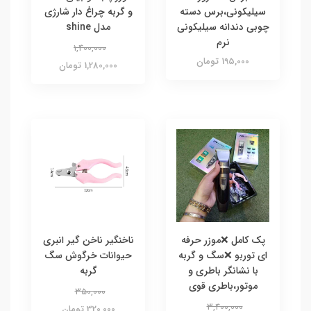
سیلیکونی،برس دسته
و گربه چراغ دار شارژی
چوبی دندانه سیلیکونی
مدل shine
نرم
1,400,000
195,000 تومان
1,280,000 تومان
پک کامل ❌موزر حرفه
ناخنگیر ناخن گیر انبری
ای توربو ❌سگ و گربه
حیوانات خرگوش سگ
با نشانگر باطری و
گربه
موتور،باطری قوی
350,000
3,400,000
320,000 تومان