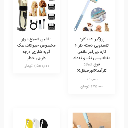
پرزگیر همه کاره
ماشین اصلاح،موزر
تلسکوپی دسته دار ۴
مخصوص حیوانات،سگ
کاره ،پرزگیر دائمی
گربه شارژی درجه
مغناطیسی تک و تعداد
دار،بی خطر
فوق العاده
2,550,000 تومان
کارآمد❌اورجینال❌
690,000
475,000 تومان