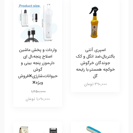
اسپری آنتی
واردات و پخش ماشین
باکتریال،ضد انگل و کک
اصلاح پنجه،ال ای
جوندگان خرگوش
دار،موزر پنجه بینی و
خوکچه همستر،با رایحه
گوش
گل
حیوانات،شارژی❌فروش
ویژه❌
390,000 تومان
1,250,000
1,090,000 تومان