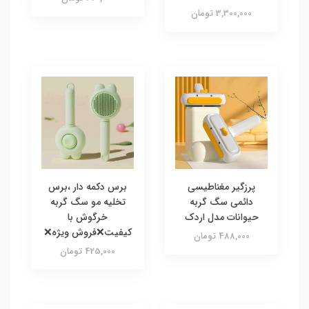
3,300,000 تومان
پرزگیر مغناطیسی
برس دکمه دار ،برس
دائمی سگ گربه
تخلیه مو سگ گربه
حیوانات مدل اردک
خرگوش با
کیفیت❌فروش ویژه❌
488,000 تومان
425,000 تومان