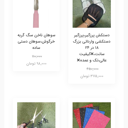
دستکش پرزگیر،پرزگیر
سوهان ناخن سگ گربه
دستکشی وارداتی بزرگ
خرگوش،سوهان دستی
۱۸ در ۲۴
ساده
سانت،❌کیفیت
110,000
عالی،تک و عمده❌
98,000 تومان
450,000
375,000 تومان