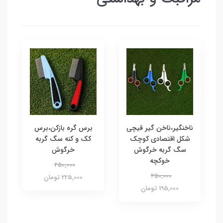
ناخنگیر،ناخن گیر قیچی
برس گره بازکن،برس
شکل اقتصادی کوچک
کک و کنه سگ گربه
سگ گربه خرگوش
خرگوش
خوکچه
250,000
250,000
225,000 تومان
195,000 تومان