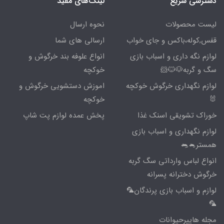
دسترسی سریع
لینک‌های مفید
لیست محصولات
نحوه ارسال
قفس,کوله،باکس و جای خواب
ارسالی های شما
لوازم نگه داری و اسباب بازی
انواع علوفه بند خرگوش و
سگ و گربه🐶🐱🐹
خوکچه
لوازم نگهداری خرگوش خوکچه
اموزش دستشویی خرگوش و
🐰
خوکچه
خوراک تشویقی اسنک غذا
پخش عمده لوازم پت شاپ
لوازم نگهداری و اسباب بازی
همستر🐁🐀
انواع لباس وارداتی سگ گربه
خرگوش دخترانه پسرانه
لوازم و اسباب بازی پرندگان🦜
🦜
مجله هایپرحیوانات