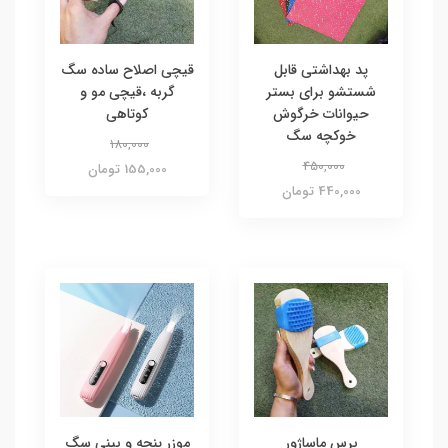
پد بهداشتی قابل
قیچی اصلاح ساده سگ
شستشو برای بستر
گربه ،قیچی مو و
حیوانات خرگوش
کوتاهی
خوکچه سگ
180,000
450,000
155,000 تومان
440,000 تومان
برس ماساژور
موزر پنجه و بینی سگ