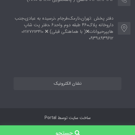
دفتر پخش :تهران،نارمک،فرجام ،نرسیده به عبادی،جنب
داروخانه پلاک۴۶۰ طبقه دوم واحد۶ ،دفتر پت شاپ
هایپرحیوانات❌( با هماهنگی قبلی) ❌ 02177213410
۰۹۳۹۸۹۳۹۶۱۲
نشان الکترونیک
ساخت سایت توسط
Portal
جستجو