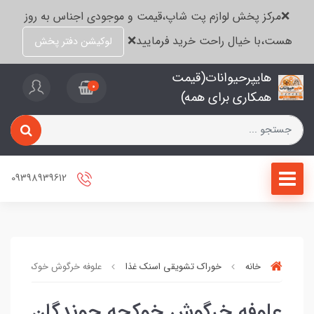
❌مرکز پخش لوازم پت شاپ،قیمت و موجودی اجناس به روز
هست،با خیال راحت خرید فرمایید❌
لوکیشن دفتر پخش
هایپرحیوانات(قیمت
0
همکاری برای همه)
09398939612
خانه
خوراک تشویقی اسنک غذا
علوفه خرگوش خوکچه جوندگا
علوفه خرگوش خوکچه جوندگان