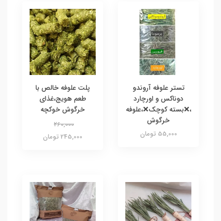
تستر علوفه آروندو
پلت علوفه خالص با
دوناکس و اورچارد
طعم هویج،غذای
،❌بسته کوچک❌،علوفه
خرگوش خوکچه
خرگوش
260,000
55,000 تومان
245,000 تومان