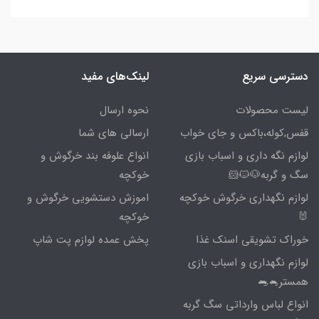
دسترسی سریع
لینک‌های مفید
لیست محصولات
نحوه ارسال
قفس,کوله،باکس و جای خواب
ارسالی های شما
لوازم نگه داری و اسباب بازی
انواع علوفه بند خرگوش و
سگ و گربه🐶🐱🐹
خوکچه
لوازم نگهداری خرگوش خوکچه
اموزش دستشویی خرگوش و
🐰
خوکچه
خوراک تشویقی اسنک غذا
پخش عمده لوازم پت شاپ
لوازم نگهداری و اسباب بازی
همستر🐁🐀
انواع لباس وارداتی سگ گربه