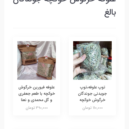
بالغ
توپ علوفه،توپ
علوفه فیورین خرگوش
جویدنی جوندگان
خوکچه با طعم جعفری
خرگوش خوکچه
و گل محمدی و نعنا
110,000 تومان
390,000 تومان