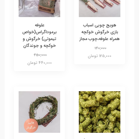
هویج چوبی اسباب
علوفه
بازی خرگوش خوکچه
برموداگراس(خواص
همراه علوفه،چوب مجاز
تیموتی) خرگوش و
خوکچه و جوندگان
140,000
450,000
125,000 تومان
440,000 تومان