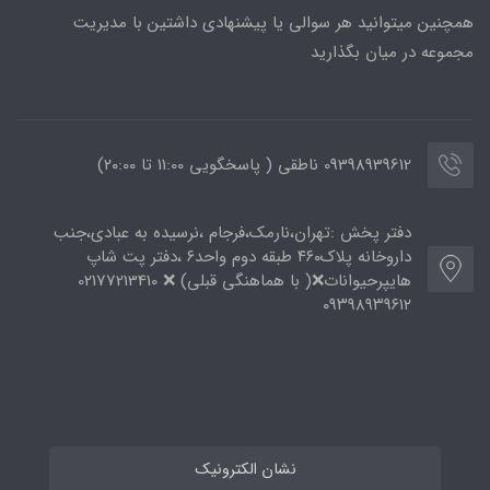
همچنین میتوانید هر سوالی یا پیشنهادی داشتین با مدیریت
مجموعه در میان بگذارید
09398939612 ناطقی ( پاسخگویی 11:00 تا ۲۰:00)
دفتر پخش :تهران،نارمک،فرجام ،نرسیده به عبادی،جنب
داروخانه پلاک۴۶۰ طبقه دوم واحد۶ ،دفتر پت شاپ
هایپرحیوانات❌( با هماهنگی قبلی) ❌ 02177213410
۰۹۳۹۸۹۳۹۶۱۲
نشان الکترونیک