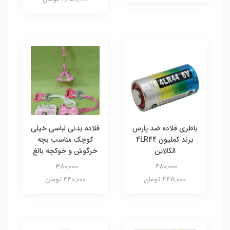
باطری قلاده ضد پارس
قلاده بدنی لباسی خیلی
برند کملیون 4LR44
کوچک مناسب بچه
الکالاین
خرگوش و خوکچه بالغ
380,000
480,000
445,000 تومان
330,000 تومان