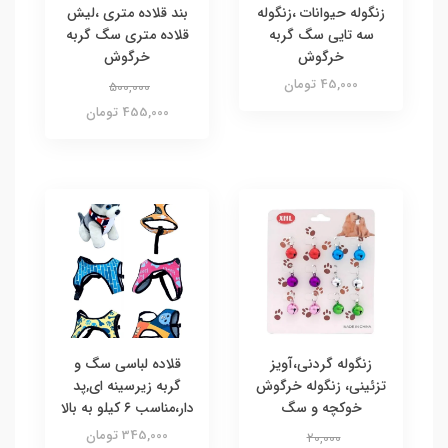
زنگوله حیوانات ،زنگوله
بند قلاده متری ،لیش
سه تایی سگ گربه
قلاده متری سگ گربه
خرگوش
خرگوش
45,000 تومان
500,000
455,000 تومان
زنگوله گردنی،آویز
قلاده لباسی سگ و
تزئینی، زنگوله خرگوش
گربه زیرسینه ای,پد
خوکچه و سگ
دار،مناسب ۶ کیلو به بالا
345,000 تومان
20,000