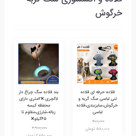
خرگوش
قلاده حرفه ای قلاده
بند قلاده سگ چراغ دار
تنی لباسی سگ گربه و
لاکچری ❌۲متری دارای
خرگوش،سایزبندی،قلاده
محفظه کیسه
لباسی
زباله،شارژی،مقاوم تا
۴۵کیلو❌
700,000
2,900,000
580,000 تومان
2,650,000 تومان