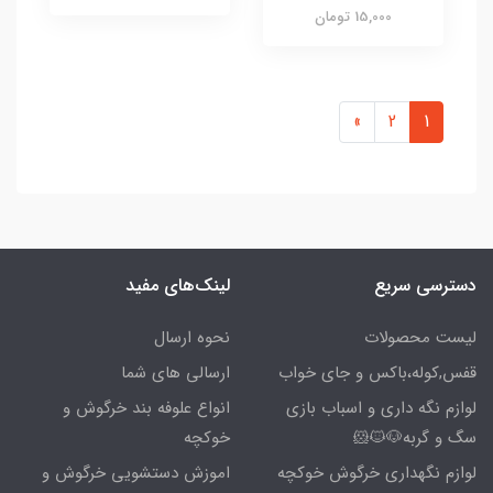
15,000 تومان
»
2
1
دسترسی سریع
لینک‌های مفید
لیست محصولات
نحوه ارسال
قفس,کوله،باکس و جای خواب
ارسالی های شما
لوازم نگه داری و اسباب بازی
انواع علوفه بند خرگوش و
سگ و گربه🐶🐱🐹
خوکچه
لوازم نگهداری خرگوش خوکچه
اموزش دستشویی خرگوش و