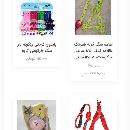
قلاده سگ گربه شبرنگ
پاپیون گردنی زنگوله دار
،قلاده کتفی ۱/۵ سانتی
سگ خرگوش گربه
با کیفیت،بند ۱۲۰سانتی
115,000 تومان
290,000
255,000 تومان