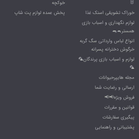
🐰
خوکچه
خوراک تشویقی اسنک غذا
پخش عمده لوازم پت شاپ
لوازم نگهداری و اسباب بازی
همستر🐁🐀
انواع لباس وارداتی سگ گربه
خرگوش دخترانه پسرانه
لوازم و اسباب بازی پرندگان🦜
🦜
مجله هایپرحیوانات
ارسالی و رضایت شما
فروش ویژه📢📢
قوانین و مقررات
پیگیری سفارشات
پشتیبانی و راهنمایی