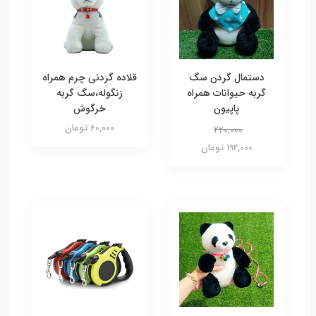
دستمال گردن سگ
قلاده گردنی چرم همراه
گربه حیوانات همراه
زنگوله،سگ گربه
پاپیون
خرگوش
60,000 تومان
220,000
192,000 تومان