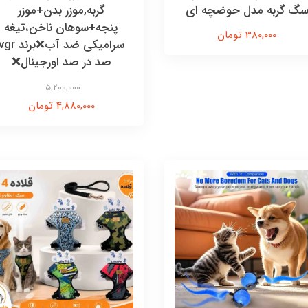
گ گربه مدل حوضچه ای
گربه,موزر بدن+موزر
پنجه+سوهان ناخن،تیغه
380,000 تومان
سرامیکی ضد آب❌برند r
صد در صد اورجینال❌
5,200,000
4,880,000 تومان