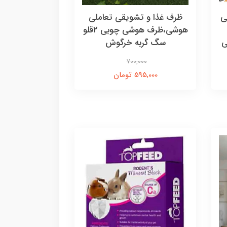
ی
ظرف غذا و تشویقی تعاملی
هوشی،ظرف هوشی چوبی ۲قلو
ی
سگ گربه خرگوش
700,000
595,000 تومان