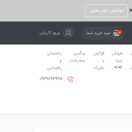
❌
لوکیشن دفتر پخش
ورود کاربران
سبد خرید شما
0
فروش
قوانین
پیگیری
پشتیبانی
ویژه
و
سفارشات
و
📢📢
مقررات
راهنمایی
09398939612