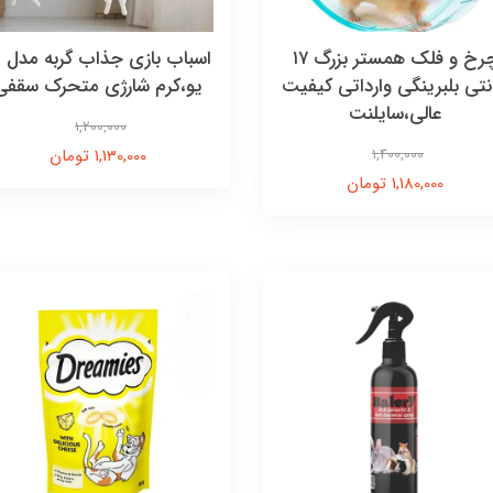
چرخ و فلک همستر بزرگ ۱۷
اسباب بازی جذاب گربه مدل ی
نتی بلبرینگی وارداتی کیفیت
یو،کرم شارژی متحرک سقفی
عالی،سایلنت
1,200,000
1,400,000
1,130,000 تومان
1,180,000 تومان