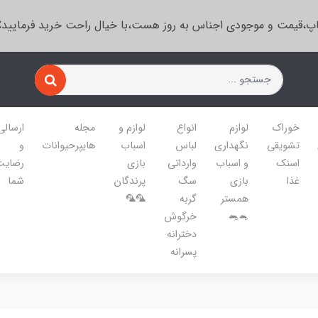
پ،قیمت و موجودی اجناس به روز هست،با خیال راحت خرید فرمایید
خوراک
لوازم
انواع
لوازم و
مجله
ارسالی
تشویقی
نگهداری
لباس
اسباب
هایپرحیوانات
و
اسنک
و اسباب
وارداتی
بازی
رضایت
غذا
بازی
سگ
پرندگان
شما
همستر
گربه
🦜🦜
🐁🐀
خرگوش
دخترانه
پسرانه