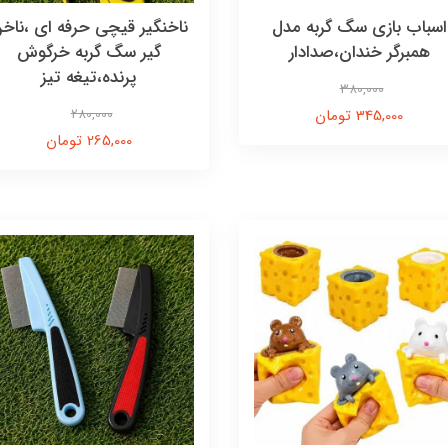
اسباب بازی سگ گربه مدل
ناخنگیر قیچی حرفه ای ،ناخ
همبرگر خندان،صدادار
گیر سگ گربه خرگوش
پرنده،تیغه تیز
380,000
345,000 تومان
280,000
265,000 تومان