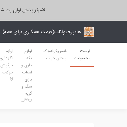
❌مرکز پخش لوازم پت شا
هایپرحیوانات(قیمت همکاری برای همه)
لیست
قفس,کوله،باکس
لوازم
لوازم
محصولات
و جای خواب
نگه
نگهداری
داری و
خرگوش
اسباب
خوکچه
بازی
🐰
سگ و
گربه
🐶 ...