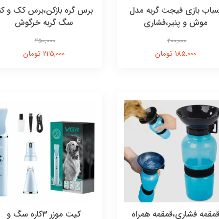
سباب بازی فیجت گربه مدل
برس گره بازکن،برس کک و کن
موش و پنیر،فشاری
سگ گربه خرگوش
250,000
200,000
185,000 تومان
225,000 تومان
مقمه فشاری،قمقمه همراه
کیت موزر ۳کاره سگ و