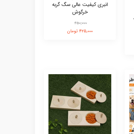
انبری کیفیت عالی سگ گربه
خرگوش
vg
450,000
425,000 تومان