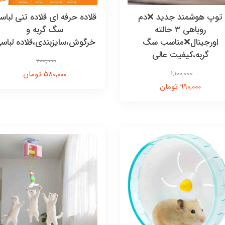
توپ هوشمند جدید ❌دم
قلاده حرفه ای قلاده تنی لباس
روباهی ۳ حالته
سگ گربه و
اورجینال❌مناسب سگ
خرگوش،سایزبندی،قلاده لباس
گربه،کیفیت عالی
700,000
1,100,000
580,000 تومان
990,000 تومان