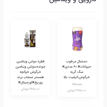
دستمال مرطوب
قطره مولتی ویتامین
حیوانات❌ ۶۰ عددی❌
جونده،مولتی ویتامین
سگ گربه
خرگوش خوکچه
خرگوش،کیفیت بالا
همستر سنجاب برند
زوریخ❌اورجینال❌
290,000
225,000 تومان
275,000 تومان