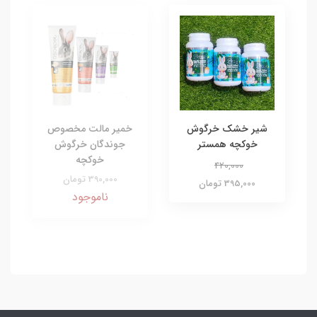
شیر خشک خرگوش
خمیر مالت مخصوص
خوکچه همستر
جوندگان خرگوش
خوکچه
420,000
390,000 تومان
395,000 تومان
ناموجود