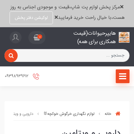
❌مرکز پخش لوازم پت شاپ،قیمت و موجودی اجناس به روز
هست،با خیال راحت خرید فرمایید❌
لوکیشن دفتر پخش
هایپرحیوانات(قیمت
0
همکاری برای همه)
09398939612
خانه
لوازم نگهداری خرگوش خوکچه🐰
دارویی و ویتامین
دارویی و ویتامین