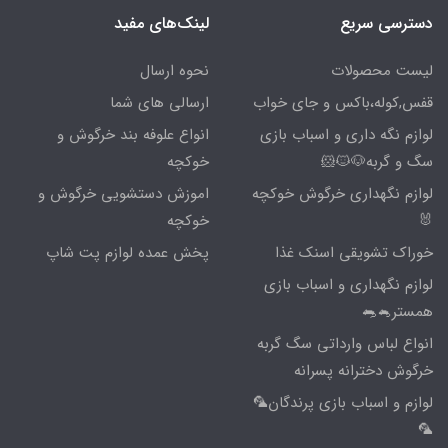
دسترسی سریع
لینک‌های مفید
لیست محصولات
نحوه ارسال
قفس,کوله،باکس و جای خواب
ارسالی های شما
لوازم نگه داری و اسباب بازی
انواع علوفه بند خرگوش و
سگ و گربه🐶🐱🐹
خوکچه
لوازم نگهداری خرگوش خوکچه
اموزش دستشویی خرگوش و
🐰
خوکچه
خوراک تشویقی اسنک غذا
پخش عمده لوازم پت شاپ
لوازم نگهداری و اسباب بازی
همستر🐁🐀
انواع لباس وارداتی سگ گربه
خرگوش دخترانه پسرانه
لوازم و اسباب بازی پرندگان🦜
🦜