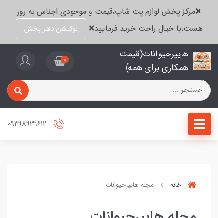
❌مرکز پخش لوازم پت شاپ،قیمت و موجودی اجناس به روز
هست،با خیال راحت خرید فرمایید❌
لوکیشن دفتر پخش
هایپرحیوانات(قیمت
0
همکاری برای همه)
09398939612
خانه
مجله هایپرحیوانات
مجله هایپرحیوانات