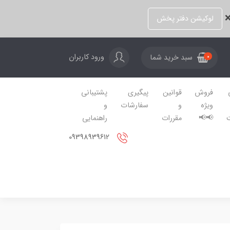
❌
لوکیشن دفتر پخش
ورود کاربران
سبد خرید شما
0
فروش
قوانین
پیگیری
پشتیبانی
ویژه
و
سفارشات
و
📢📢
مقررات
راهنمایی
09398939612