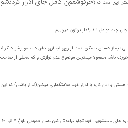
خرگوشمون کامل جای ادرار کردنشو بل
گفتن این است که (
لی چند عوامل تاثیرگذار براتون میزاریم
تی لجباز هستن ،ممکن است از روی لجبازی جای دستسوییشو دیگر انجا
 نخورده باشه ،معمولا مهمترین موضوع عدم نوازش و کم محلی از صاح
ستن و این کارو با ادرار خود علامتگذاری میکنن(ادرار پاشی) که ای
ی دستشویی خودشونو فراموش کنن ،سن حدودی بلوغ ۷ الی ۱۰ ماهگی هست