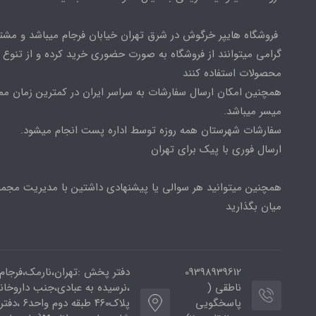
فروشگاه هایپر خرگوش در شرق تهران خیابان فرجام میباشد و مشت
گرامی میتوانند از فروشگاه به صورت حضوری خرید کرده و از تنوع ب
محصولات استفاده کنند
همچنین امکان ارسال سفارشات به سراسر ایران در کمترین زمان م
میسر میباشد.
سفارشات شهرستان همه روزه توسط اداره پست انجام میشود.
ارسال فوری با پیک برای تهران
همچنین میتوانید هر سوالی یا پیشنهادی داشتین با مدیریت مجمو
میان بگذارید
09398939612
دفتر پخش :تهران،نارمک،فرجام
ناطقی (
،نرسیده به عبادی،جنب داروخان
پاسخگویی
پلاک۴۶۰ طبقه دوم و