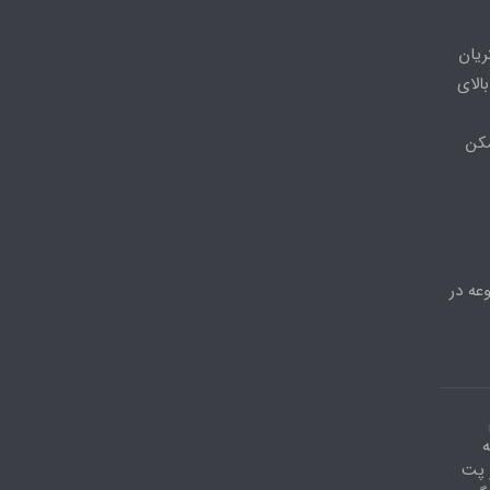
ریان
الای
مکن
عه در
ه
احد۶ ،دفتر پت