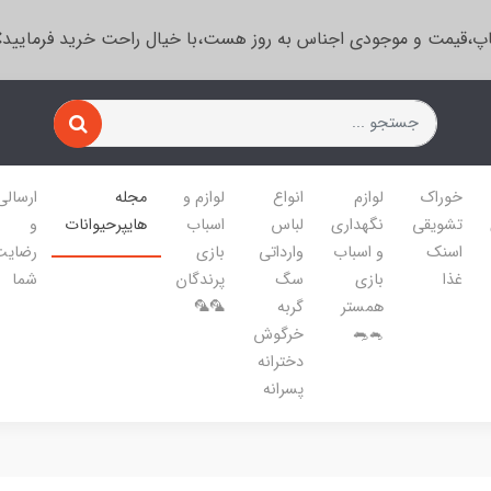
پ،قیمت و موجودی اجناس به روز هست،با خیال راحت خرید فرمایید
خوراک
لوازم
انواع
لوازم و
مجله
ارسالی
تشویقی
نگهداری
لباس
اسباب
هایپرحیوانات
و
اسنک
و اسباب
وارداتی
بازی
رضایت
غذا
بازی
سگ
پرندگان
شما
همستر
گربه
🦜🦜
🐁🐀
خرگوش
دخترانه
پسرانه