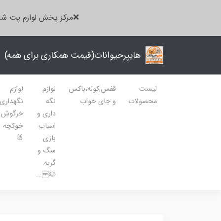
❌مرکز پخش لوازم پت شا
هایپرحیوانات(قیمت همکاری برای همه)
لیست
قفس,کوله،باکس
لوازم
لوازم
محصولات
و جای خواب
نگه
نگهداری
داری و
خرگوش
اسباب
خوکچه
بازی
🐰
سگ و
گربه
🐶 ...