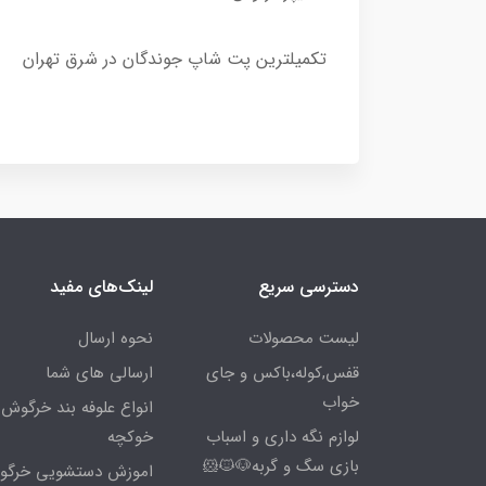
تکمیلترین پت شاپ جوندگان در شرق تهران
دسترسی سریع
لینک‌های مفید
لیست محصولات
نحوه ارسال
قفس,کوله،باکس و جای
ارسالی های شما
خواب
انواع علوفه بند خرگوش 
لوازم نگه داری و اسباب
خوکچه
بازی سگ و گربه🐶🐱🐹
اموزش دستشویی خرگ