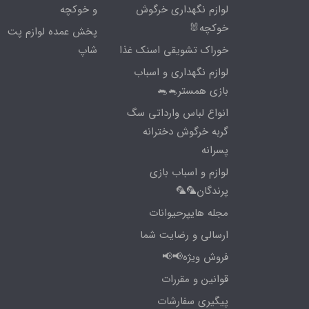
لوازم نگهداری خرگوش
و خوکچه
خوکچه🐰
پخش عمده لوازم پت
خوراک تشویقی اسنک غذا
شاپ
لوازم نگهداری و اسباب
بازی همستر🐁🐀
انواع لباس وارداتی سگ
گربه خرگوش دخترانه
پسرانه
لوازم و اسباب بازی
پرندگان🦜🦜
مجله هایپرحیوانات
ارسالی و رضایت شما
فروش ویژه📢📢
قوانین و مقررات
پیگیری سفارشات