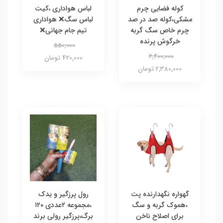
کوله فضایی چرم
لباس هواداری ،کیت
مشکی،کوله صد در صد
لباس سگ❌ هواداری
چرم خاص سگ گربه
تیم جام جهانی❌
خرگوش پرنده
550,000
2,400,000
420,000 تومان
2,380,000 تومان
گهواره نگهدارنده پت
رول پرزگیر و یدک
،هموک گربه و سگ
،مجموعه ۲عددی ۱۲۰
برای اصلاح ناخن
برگ،پرزگیر رولی برند