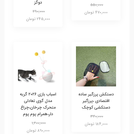
دوگز
550,000
290,000
470,000 تومان
245,000 تومان
دستکش پرزگیر ساده
اسباب بازی ۲۰۲۶ گربه
اقتصادی ،پرزگیر
مدل گوی تعادلی
دستکشی کوچک
متحرک چرخان،چراغ
دار،همرام پوم پوم
340,000
1,200,000
184,000 تومان
890,000 تومان