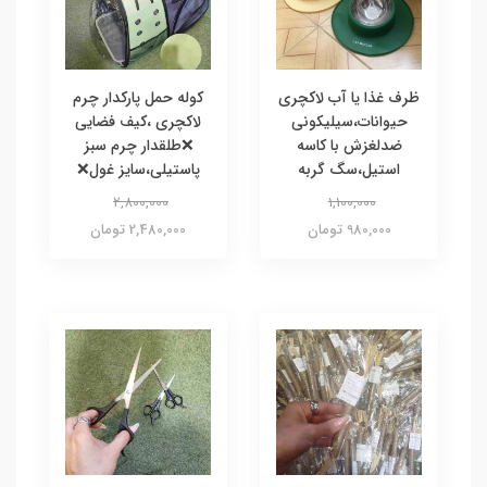
ظرف غذا یا آب لاکچری
کوله حمل پارکدار چرم
حیوانات،سیلیکونی
لاکچری ،کیف فضایی
ضدلغزش با کاسه
❌طلقدار چرم سبز
استیل،سگ گربه
پاستیلی،سایز غول❌
2,800,000
1,100,000
980,000 تومان
2,480,000 تومان