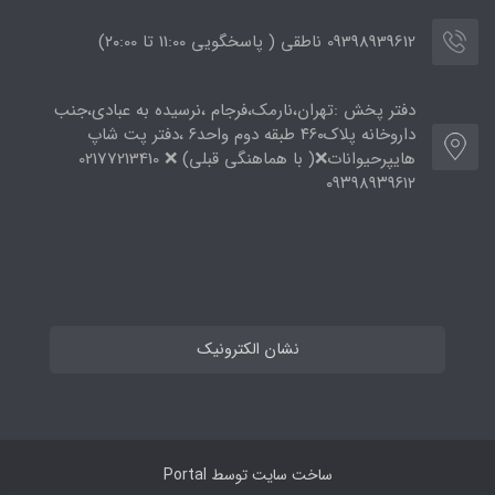
09398939612 ناطقی ( پاسخگویی 11:00 تا ۲۰:00)
دفتر پخش :تهران،نارمک،فرجام ،نرسیده به عبادی،جنب
داروخانه پلاک۴۶۰ طبقه دوم واحد۶ ،دفتر پت شاپ
هایپرحیوانات❌( با هماهنگی قبلی) ❌ 02177213410
۰۹۳۹۸۹۳۹۶۱۲
نشان الکترونیک
ساخت سایت توسط
Portal