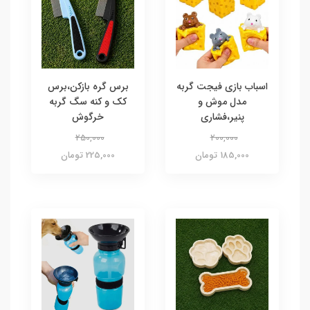
اسباب بازی فیجت گربه
برس گره بازکن،برس
مدل موش و
کک و کنه سگ گربه
پنیر،فشاری
خرگوش
250,000
200,000
185,000 تومان
225,000 تومان