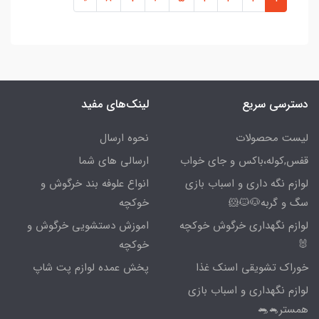
دسترسی سریع
لینک‌های مفید
لیست محصولات
نحوه ارسال
قفس,کوله،باکس و جای خواب
ارسالی های شما
لوازم نگه داری و اسباب بازی
انواع علوفه بند خرگوش و
سگ و گربه🐶🐱🐹
خوکچه
لوازم نگهداری خرگوش خوکچه
اموزش دستشویی خرگوش و
🐰
خوکچه
خوراک تشویقی اسنک غذا
پخش عمده لوازم پت شاپ
لوازم نگهداری و اسباب بازی
همستر🐁🐀