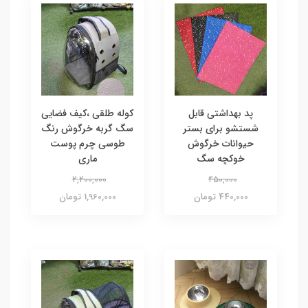
پد بهداشتی قابل
کوله طلقی ،کیف فضایی
شستشو برای بستر
سگ گربه خرگوش رنگ
حیوانات خرگوش
طوسی چرم پوست
خوکچه سگ
ماری
2,200,000
450,000
440,000 تومان
1,960,000 تومان