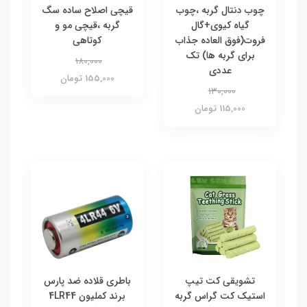
چوب دنتال گربه ،چوب
قیچی اصلاح ساده سگ
گیاه کیوی+گال
گربه ،قیچی مو و
فروت(فوق العاده جذاب
کوتاهی
برای گربه ها) تک
180,000
عددی
155,000 تومان
130,000
115,000 تومان
تشویقی کت تیپ
باطری قلاده ضد پارس
استیک کت گراس گربه
برند کملیون 4LR44