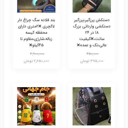
دستکش پرزگیر،پرزگیر
بند قلاده سگ چراغ دار
دستکشی وارداتی بزرگ
لاکچری ❌۲متری دارای
۱۸ در ۲۴
محفظه کیسه
سانت،❌کیفیت
زباله،شارژی،مقاوم تا
عالی،تک و عمده❌
۴۵کیلو❌
2,900,000
450,000
375,000 تومان
2,650,000 تومان