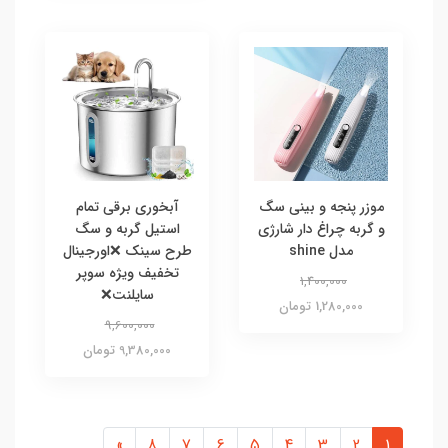
موزر پنجه و بینی سگ
آبخوری برقی تمام
و گربه چراغ دار شارژی
استیل گربه و سگ
مدل shine
طرح سینک ❌اورجینال
تخفیف ویژه سوپر
1,400,000
سایلنت❌
1,280,000 تومان
9,600,000
9,380,000 تومان
»
8
7
6
5
4
3
2
1