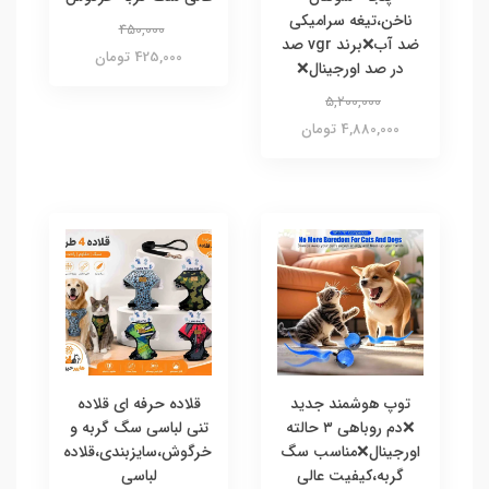
ناخن،تیغه سرامیکی
450,000
ضد آب❌برند vgr صد
425,000 تومان
در صد اورجینال❌
5,200,000
4,880,000 تومان
توپ هوشمند جدید
قلاده حرفه ای قلاده
❌دم روباهی ۳ حالته
تنی لباسی سگ گربه و
اورجینال❌مناسب سگ
خرگوش،سایزبندی،قلاده
گربه،کیفیت عالی
لباسی