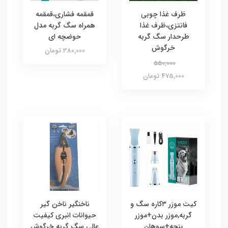
ظرف غذا چوبی
قمقمه فشاری،قمقمه
فانتزی،ظرف غذا
همراه سگ گربه مدل
طرحدار سگ گربه
حوضچه ای
خرگوش
380,000 تومان
550,000
475,000 تومان
کیت موزر ۳کاره سگ و
ناخنگیر ناخن گیر
گربه,موزر بدن+موزر
حیوانات انبری کیفیت
پنجه+سوهان
عالی سگ گربه خرگوش