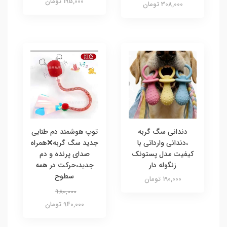
195,000 تومان
308,000 تومان
دندانی سگ گربه
توپ هوشمند دم طنابی
،دندانی وارداتی با
جدید سگ گربه❌همراه
کیفیت مدل پستونک
صدای پرنده و دم
زنگوله دار
جدید،حرکت در همه
سطوح
190,000 تومان
980,000
940,000 تومان