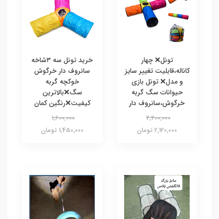
تونل❌ چهار
خرید تونل سه ۳شاخه
کاناله،قابلیت تغییر سایز
سانروف دار خرگوش
و مدل❌ تونل بازی
خوکچه گربه
حیوانات سگ گربه
سگ❌بالاترین
خرگوش،سانروف دار
کیفیت❌رنگین کمان
1,600,000
2,200,000
2,120,000 تومان
1,450,000 تومان