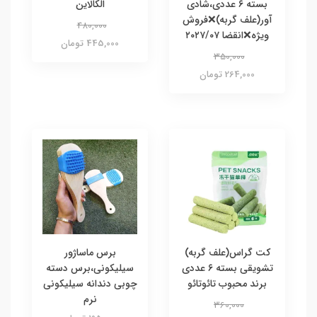
بسته ۶ عددی،شادی
الکالاین
آور(علف گربه)❌فروش
480,000
ویژه❌انقضا ۲۰۲۷/۰۷
445,000 تومان
350,000
264,000 تومان
کت گراس(علف گربه)
برس ماساژور
تشویقی بسته ۶ عددی
سیلیکونی،برس دسته
برند محبوب تائوتائو
چوبی دندانه سیلیکونی
نرم
360,000