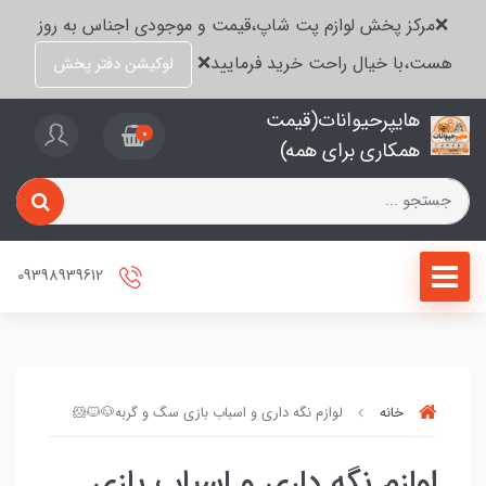
❌مرکز پخش لوازم پت شاپ،قیمت و موجودی اجناس به روز
هست،با خیال راحت خرید فرمایید❌
لوکیشن دفتر پخش
هایپرحیوانات(قیمت
0
همکاری برای همه)
09398939612
خانه
لوازم نگه داری و اسباب بازی سگ و گربه🐶🐱🐹
لوازم نگه داری و اسباب بازی