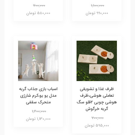
700,000
1,100,000
990,000 تومان
580,000 تومان
ظرف غذا و تشویقی
اسباب بازی جذاب گربه
تعاملی هوشی،ظرف
مدل یو یو،کرم شارژی
هوشی چوبی ۲قلو سگ
متحرک سقفی
گربه خرگوش
1,200,000
700,000
1,130,000 تومان
595,000 تومان