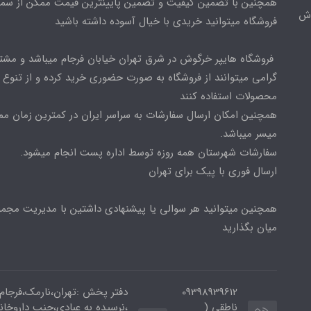
همچنین با تضمین کیفیت و تضمین پایینترین قیمت ممکن از س
وش
فروشگاه میتوانید خریدی با خیال آسوده داشته باشید
فروشگاه هایپر خرگوش در شرق تهران خیابان فرجام میباشد و مشت
گرامی میتوانند از فروشگاه به صورت حضوری خرید کرده و از تنوع ب
محصولات استفاده کنند
همچنین امکان ارسال سفارشات به سراسر ایران در کمترین زمان م
میسر میباشد.
سفارشات شهرستان همه روزه توسط اداره پست انجام میشود.
ارسال فوری با پیک برای تهران
همچنین میتوانید هر سوالی یا پیشنهادی داشتین با مدیریت مجمو
میان بگذارید
09398939612
دفتر پخش :تهران،نارمک،فرجام
ناطقی (
،نرسیده به عبادی،جنب داروخان