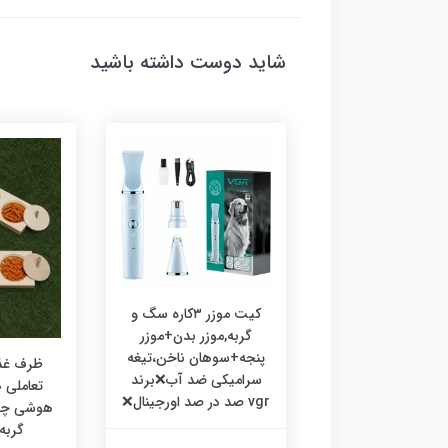
شاید دوست داشته باشید
کیت موزر ۳کاره سگ و
گربه,موزر بدن+موزر
پنجه+سوهان ناخن،تیغه
رف غذا چوبی
ظرف غذا
سرامیکی ضد آب❌برند
ی،ظرف غذا طرحدار
تعاملی
vgr صد در صد اورجینال❌
 گربه خرگوش
گربه