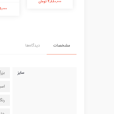
4,880,000 تومان
475,000 تومان
595,000 
مشخصات
دیدگاه‌ها
سایز
بزر
اسب
رنگ
خار