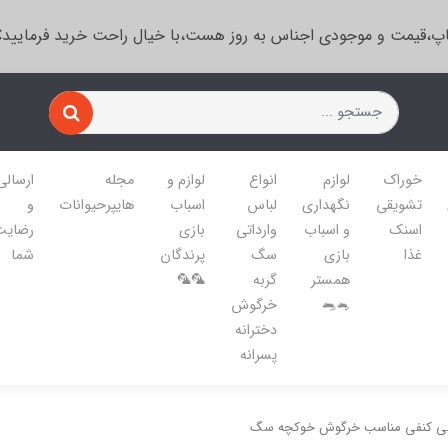
پ،قیمت و موجودی اجناس به روز هست،با خیال راحت خرید فرمایید
خوراک
لوازم
انواع
لوازم و
مجله
ارسالی
تشویقی
نگهداری
لباس
اسباب
هایپرحیوانات
و
اسنک
و اسباب
وارداتی
بازی
رضایت
غذا
بازی
سگ
پرندگان
شما
همستر
گربه
🦜🦜
🐁🐀
خرگوش
دخترانه
پسرانه
دانی کنفی مناسب خرگوش خوکچه سگ