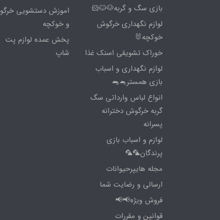
بازی سگ و گربه🐶🐱🐹
اموزش دستشویی خرگ
لوازم نگهداری خرگوش
و خوکچه
خوکچه🐰
پخش عمده لوازم پت
خوراک تشویقی اسنک غذا
شاپ
لوازم نگهداری و اسباب
بازی همستر🐁🐀
انواع لباس وارداتی سگ
گربه خرگوش دخترانه
پسرانه
لوازم و اسباب بازی
پرندگان🦜🦜
مجله هایپرحیوانات
ارسالی و رضایت شما
فروش ویژه📢📢
قوانین و مقررات