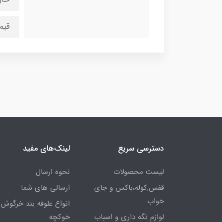
قیم
دسترسی سریع
لینک‌های مفید
لیست محصولات
نحوه ارسال
قفس,کوله،باکس و جای
ارسالی های شما
خواب
انواع علوفه بند خرگوش 
لوازم نگه داری و اسباب
خوکچه