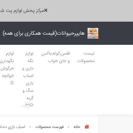
❌مرکز پخش لوازم پت شا
هایپرحیوانات(قیمت همکاری برای همه)
لیست
قفس,کوله،باکس
لوازم
لوازم
محصولات
و جای خواب
نگه
نگهداری
داری و
خرگوش
اسباب
خوکچه
بازی
🐰
سگ و
گربه
🐶 ...
خانه
فهرست محصولات
اسباب بازی دن