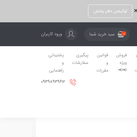
❌
لوکیشن دفتر پخش
ورود کاربران
سبد خرید شما
0
فروش
قوانین
پیگیری
پشتیبانی
ویژه
و
سفارشات
و
📢📢
مقررات
راهنمایی
09398939612