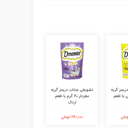
یمز گربه
تشویقی جذاب دریمز گربه
۶ گرمی با طعم
مغزدار ۶۰ گرم با طعم
اردک
دستکش پرزگیر سا
اقتصادی ،پرزگیر دس
کوچک
240,000 تومان