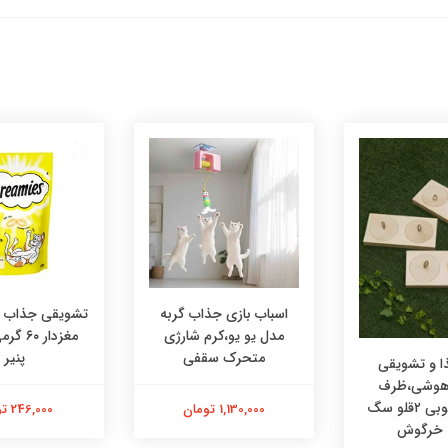
اسباب بازی جذاب گربه
تشویقی جذاب در
مدل یو یو،کرم شارژی
مغزدار ۰
متحرک سقفی
پنیر
 و تشویقی
 هوشی،ظرف
هوشی چوبی ۲قلو سگ
1,130,000 تومان
246,000 تومان
 خرگوش