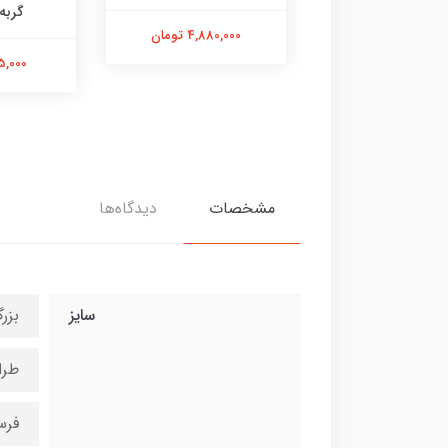
گربه
4,880,000 تومان
475,000 تومان
595,000 
مشخصات
دیدگاه‌ها
سایز
بزر
طرا
فرس