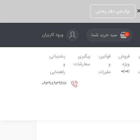
❌
لوکیشن دفتر پخش
ورود کاربران
سبد خرید شما
0
فروش
قوانین
پیگیری
پشتیبانی
ویژه
و
سفارشات
و
📢📢
مقررات
راهنمایی
09398939612