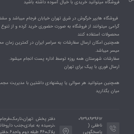
فروشگاه میتوانید خریدی با خیال آسوده داشته باشید
فروشگاه هایپر خرگوش در شرق تهران خیابان فرجام میباشد و مشت
گرامی میتوانند از فروشگاه به صورت حضوری خرید کرده و از تنوع ب
محصولات استفاده کنند
همچنین امکان ارسال سفارشات به سراسر ایران در کمترین زمان م
میسر میباشد.
سفارشات شهرستان همه روزه توسط اداره پست انجام میشود.
ارسال فوری با پیک برای تهران
همچنین میتوانید هر سوالی یا پیشنهادی داشتین با مدیریت مجمو
میان بگذارید
09398939612
دفتر پخش :تهران،نارمک،فرجام
ناطقی (
،نرسیده به عبادی،جنب داروخان
پاسخگویی
پلاک۴۶۰ طبقه دوم و