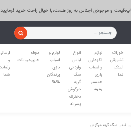
پ،قیمت و موجودی اجناس به روز هست،با خیال راحت خرید فرمایید
خوراک
لوازم
انواع
لوازم و
مجله
ارسالی
تشویقی
نگهداری
لباس
اسباب
هایپرحیوانات
و
اسنک
و اسباب
وارداتی
بازی
رضایت
غذا
بازی
سگ
پرندگان
شما
همستر
گربه
🦜🦜
🐁🐀
خرگوش
دخترانه
پسرانه
انی کنفی سگ گربه خرگوش