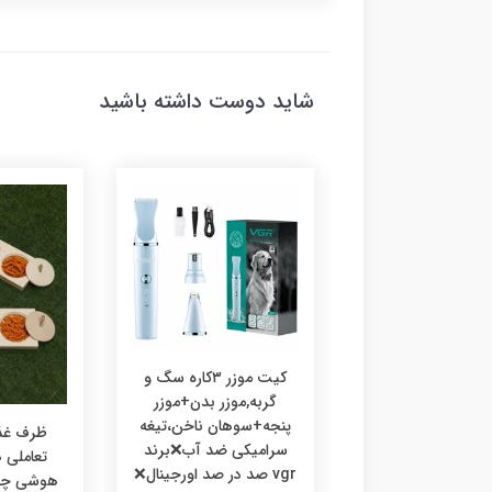
شاید دوست داشته باشید
کیت موزر ۳کاره سگ و
گربه,موزر بدن+موزر
پنجه+سوهان ناخن،تیغه
رف غذا چوبی
ظرف غذا
سرامیکی ضد آب❌برند
ی،ظرف غذا طرحدار
تعاملی
vgr صد در صد اورجینال❌
 گربه خرگوش