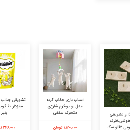
اسباب بازی جذاب گربه
تشویقی جذاب در
مدل یو یو،کرم شارژی
مغزدار ۰
متحرک سقفی
پنیر
 و تشویقی
 هوشی،ظرف
هوشی چوبی ۲قلو سگ
1,130,000 تومان
246,000 تومان