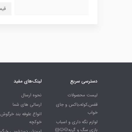
قیم
دسترسی سریع
لینک‌های مفید
لیست محصولات
نحوه ارسال
قفس,کوله،باکس و جای
ارسالی های شما
خواب
انواع علوفه بند خرگوش 
لوازم نگه داری و اسباب
خوکچه
بازی سگ و گربه🐶🐱🐹
اموزش دستشویی خرگ