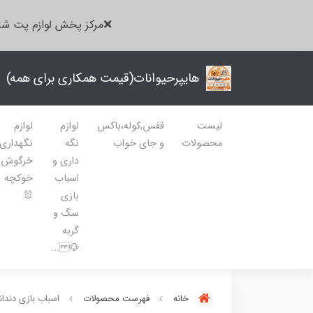
❌مرکز پخش لوازم پت شا
هایپرحیوانات(قیمت همکاری برای همه)
لیست
قفس,کوله،باکس
لوازم
لوازم
محصولات
و جای خواب
نگه
نگهداری
داری و
خرگوش
اسباب
خوکچه
بازی
🐰
سگ و
گربه
🐶 ...
خانه
فهرست محصولات
اسباب بازی دند