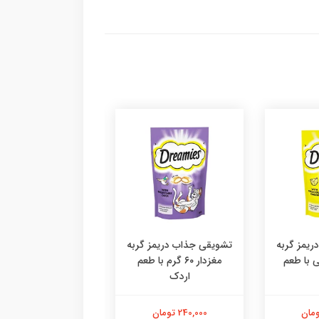
یمز گربه
تشویقی جذاب دریمز گربه
۶ گرمی با طعم
مغزدار ۶۰ گرم با طعم
اردک
دستکش پرزگیر سا
اقتصادی ،پرزگیر دس
کوچک
240,000 تومان