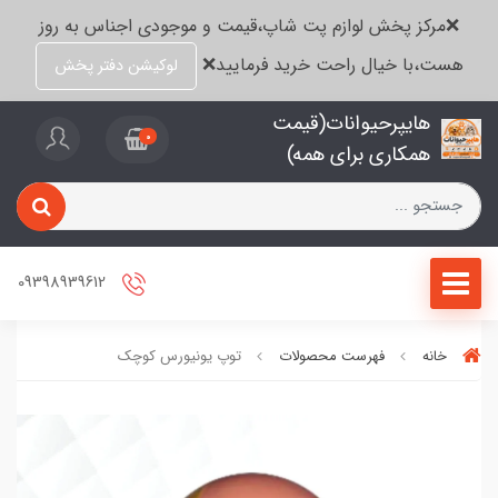
❌مرکز پخش لوازم پت شاپ،قیمت و موجودی اجناس به روز
هست،با خیال راحت خرید فرمایید❌
لوکیشن دفتر پخش
هایپرحیوانات(قیمت
0
همکاری برای همه)
09398939612
خانه
فهرست محصولات
توپ یونیورس کوچک