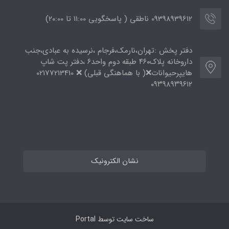
09398939612 ناطقی ( پاسخگویی 11:00 تا ۲۰:00)
دفتر پخش :تهران،نارمک،فرجام ،نرسیده به عبادی،جنب
داروخانه پلاک۴۶۰ طبقه دوم واحد۶ ،دفتر پت شاپ
هایپرحیوانات❌( با هماهنگی قبلی) ❌ 02177213410
۰۹۳۹۸۹۳۹۶۱۲
نشان الکترونیک
ساخت سایت توسط
Portal