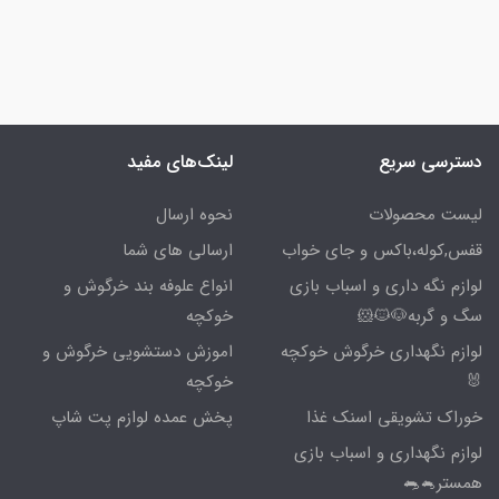
دسترسی سریع
لینک‌های مفید
لیست محصولات
نحوه ارسال
قفس,کوله،باکس و جای خواب
ارسالی های شما
لوازم نگه داری و اسباب بازی
انواع علوفه بند خرگوش و
سگ و گربه🐶🐱🐹
خوکچه
لوازم نگهداری خرگوش خوکچه
اموزش دستشویی خرگوش و
🐰
خوکچه
خوراک تشویقی اسنک غذا
پخش عمده لوازم پت شاپ
لوازم نگهداری و اسباب بازی
همستر🐁🐀