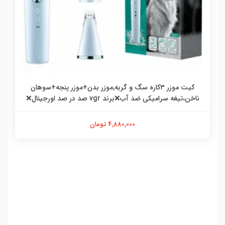
کیت موزر ۳کاره سگ و گربه,موزر بدن+موزر پنجه+سوهان
ناخن،تیغه سرامیکی ضد آب❌برند vgr صد در صد اورجینال❌
4,880,000 تومان