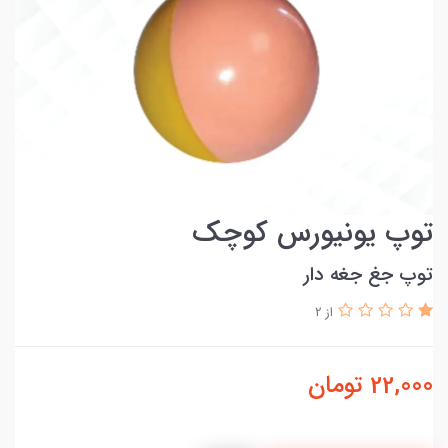
توپ یونیورس کوچک
توپ جغ جغه دار
از 2
22,000
تومان