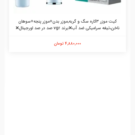
کیت موزر ۳کاره سگ و گربه,موزر بدن+موزر پنجه+سوهان
ناخن،تیغه سرامیکی ضد آب❌برند vgr صد در صد اورجینال❌
4,880,000 تومان