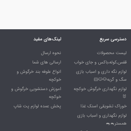
دسترسی سریع
لینک‌های مفید
لیست محصولات
نحوه ارسال
قفس,کوله،باکس و جای خواب
ارسالی های شما
لوازم نگه داری و اسباب بازی
انواع علوفه بند خرگوش و
سگ و گربه🐶🐱🐹
خوکچه
لوازم نگهداری خرگوش خوکچه
اموزش دستشویی خرگوش و
🐰
خوکچه
خوراک تشویقی اسنک غذا
پخش عمده لوازم پت شاپ
لوازم نگهداری و اسباب بازی
همستر🐁🐀