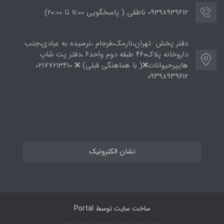
09398939612 ناطقی ( پاسخگویی 11:00 تا ۲۰:00)
دفتر پخش :تهران،نارمک،فرجام ،نرسیده به عبادی،جنب
داروخانه پلاک۴۶۰ طبقه دوم واحد۶ ،دفتر پت شاپ
هایپرحیوانات❌( با هماهنگی قبلی) ❌ 02177213410
۰۹۳۹۸۹۳۹۶۱۲
نشان الکترونیک
ساخت سایت توسط
Portal