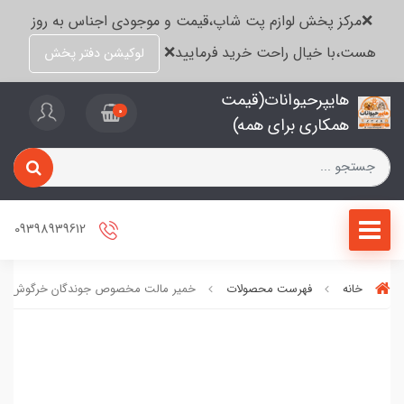
❌مرکز پخش لوازم پت شاپ،قیمت و موجودی اجناس به روز
هست،با خیال راحت خرید فرمایید❌
لوکیشن دفتر پخش
هایپرحیوانات(قیمت
0
همکاری برای همه)
09398939612
خانه
فهرست محصولات
خمیر مالت مخصوص جوندگان خرگوش خ