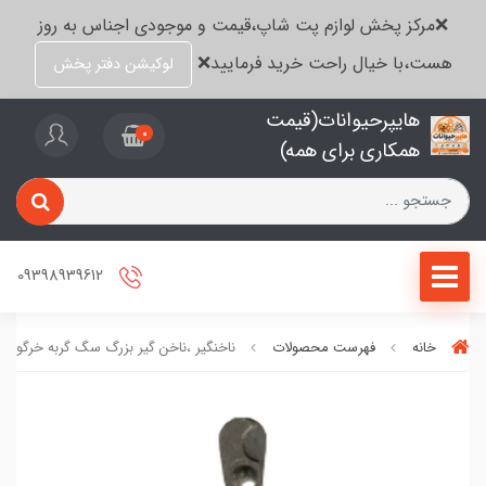
❌مرکز پخش لوازم پت شاپ،قیمت و موجودی اجناس به روز
هست،با خیال راحت خرید فرمایید❌
لوکیشن دفتر پخش
هایپرحیوانات(قیمت
0
همکاری برای همه)
09398939612
خانه
فهرست محصولات
ناخنگیر ،ناخن گیر بزرگ سگ گربه خرگوش