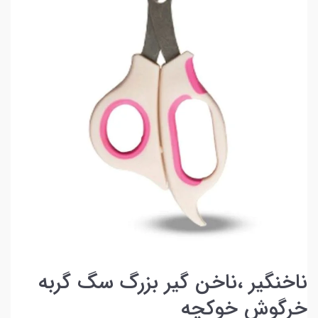
ناخنگیر ،ناخن گیر بزرگ سگ گربه
خرگوش خوکچه