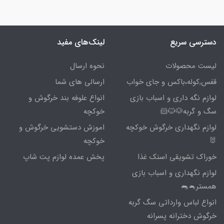
دسترسی سریع
لینک‌های مفید
لیست محصولات
نحوه ارسال
قفس,کوله،باکس و جای خواب
ارسالی های شما
لوازم نگه داری و اسباب بازی
انواع علوفه بند خرگوش و
سگ و گربه🐶🐱🐹
خوکچه
لوازم نگهداری خرگوش خوکچه
اموزش دستشویی خرگوش و
🐰
خوکچه
خوراک تشویقی اسنک غذا
پخش عمده لوازم پت شاپ
لوازم نگهداری و اسباب بازی
همستر🐁🐀
انواع لباس وارداتی سگ گربه
خرگوش دخترانه پسرانه