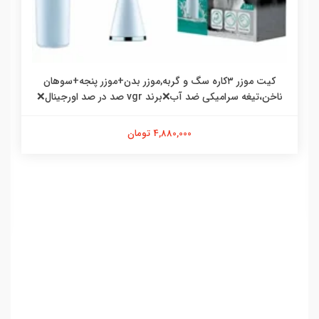
کیت موزر ۳کاره سگ و گربه,موزر بدن+موزر پنجه+سوهان
ناخن،تیغه سرامیکی ضد آب❌برند vgr صد در صد اورجینال❌
4,880,000 تومان