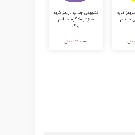
یمز گربه
تشویقی جذاب دریمز گربه
۶ گرمی با طعم
مغزدار ۶۰ گرم با طعم
اردک
دستکش پرزگیر سا
اقتصادی ،پرزگیر دس
کوچک
240,000 تومان
184,000 تومان