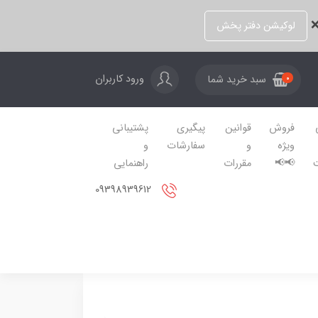
❌
لوکیشن دفتر پخش
ورود کاربران
سبد خرید شما
0
فروش
قوانین
پیگیری
پشتیبانی
ویژه
و
سفارشات
و
📢📢
مقررات
راهنمایی
09398939612