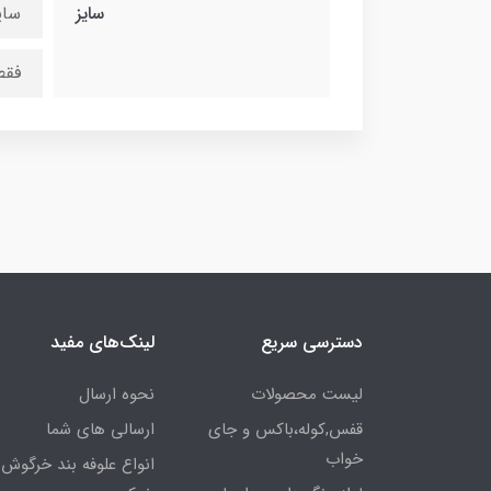
سایز
سایز
فقط
دسترسی سریع
لینک‌های مفید
لیست محصولات
نحوه ارسال
قفس,کوله،باکس و جای
ارسالی های شما
خواب
انواع علوفه بند خرگوش 