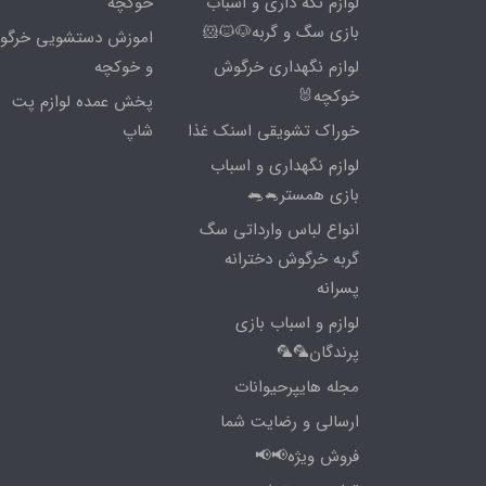
لوازم نگه داری و اسباب
خوکچه
بازی سگ و گربه🐶🐱🐹
اموزش دستشویی خرگ
لوازم نگهداری خرگوش
و خوکچه
خوکچه🐰
پخش عمده لوازم پت
خوراک تشویقی اسنک غذا
شاپ
لوازم نگهداری و اسباب
بازی همستر🐁🐀
انواع لباس وارداتی سگ
گربه خرگوش دخترانه
پسرانه
لوازم و اسباب بازی
پرندگان🦜🦜
مجله هایپرحیوانات
ارسالی و رضایت شما
فروش ویژه📢📢