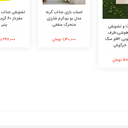
اسباب بازی جذاب گربه
تشویقی جذاب در
مدل یو یو،کرم شارژی
مغزدار ۰
متحرک سقفی
پنیر
 و تشویقی
 هوشی،ظرف
هوشی چوبی ۲قلو سگ
1,130,000 تومان
246,000 تومان
 خرگوش
تومان