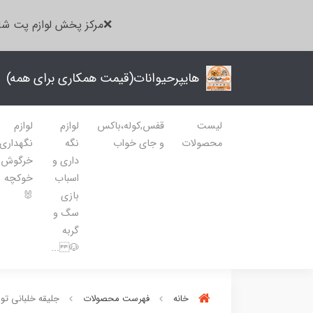
❌مرکز پخش لوازم پت شا
هایپرحیوانات(قیمت همکاری برای همه)
لیست
قفس,کوله،باکس
لوازم
لوازم
محصولات
و جای خواب
نگه
نگهداری
داری و
خرگوش
اسباب
خوکچه
بازی
🐰
سگ و
گربه
🐶 ...
خانه
فهرست محصولات
جلیقه خلبانی تو کرک