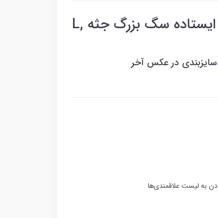
جلیقه خلبانی تو کرکی یقه ایستاده سگ بزرگ جثه ,L
سایزبندی در عکس آخر