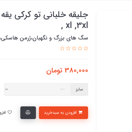
, xl ,3xl
سگ های بزرگ و نگهبان،ژرمن هاسکی،
380,000
تومان
سایز
افزودن به سبدخرید
افزودن به لیست علاقمندی‌ها