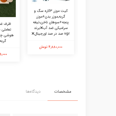
کیت موزر ۳کاره سگ و
گربه,موزر بدن+موزر
پنجه+سوهان ناخن،تیغه
رف غذا چوبی
ظرف غذا
سرامیکی ضد آب❌برند
ی،ظرف غذا طرحدار
تعاملی
vgr صد در صد اورجینال❌
 گربه خرگوش
گربه
4,880,000 تومان
475,000 تومان
595,000 
مشخصات
دیدگاه‌ها