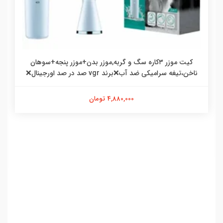
کیت موزر ۳کاره سگ و گربه,موزر بدن+موزر پنجه+سوهان
ناخن،تیغه سرامیکی ضد آب❌برند vgr صد در صد اورجینال❌
4,880,000 تومان