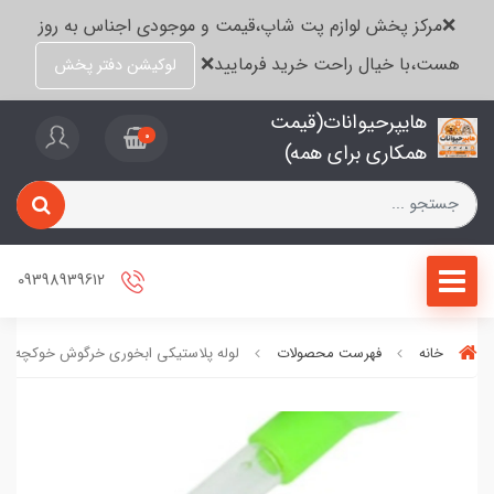
❌مرکز پخش لوازم پت شاپ،قیمت و موجودی اجناس به روز
هست،با خیال راحت خرید فرمایید❌
لوکیشن دفتر پخش
هایپرحیوانات(قیمت
0
همکاری برای همه)
09398939612
خانه
فهرست محصولات
لوله پلاستیکی ابخوری خرگوش خوکچه ه