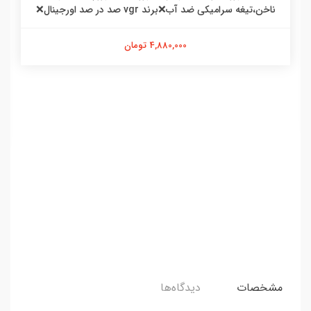
ناخن،تیغه سرامیکی ضد آب❌برند vgr صد در صد اورجینال❌
4,880,000 تومان
مشخصات
دیدگاه‌ها