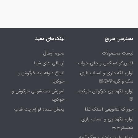
دسترسی سریع
لینک‌های مفید
لیست محصولات
نحوه ارسال
قفس,کوله،باکس و جای خواب
ارسالی های شما
لوازم نگه داری و اسباب بازی
انواع علوفه بند خرگوش و
سگ و گربه🐶🐱🐹
خوکچه
لوازم نگهداری خرگوش خوکچه
اموزش دستشویی خرگوش و
🐰
خوکچه
خوراک تشویقی اسنک غذا
پخش عمده لوازم پت شاپ
لوازم نگهداری و اسباب بازی
همستر🐁🐀
انواع لباس وارداتی سگ گربه