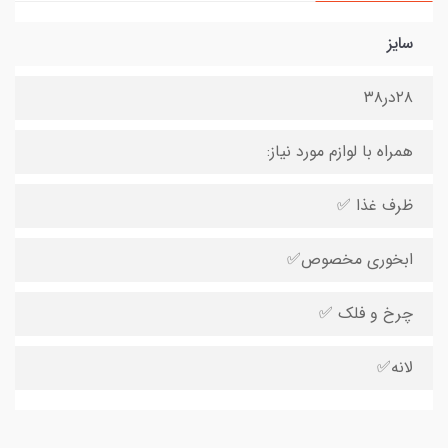
سایز
۲۸در۳۸
همراه با لوازم مورد نیاز:
ظرف غذا ✅
ابخوری مخصوص✅
چرخ و فلک ✅
لانه✅