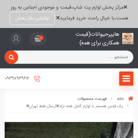
❌مرکز پخش لوازم پت شاپ،قیمت و موجودی اجناس به روز
هست،با خیال راحت خرید فرمایید❌
لوکیشن دفتر پخش
هایپرحیوانات(قیمت
0
همکاری برای همه)
09398939612
خانه
فهرست محصولات
پک قفس همستر با لوازم کامل همه نژاد❌ارسال فقط تهران❌