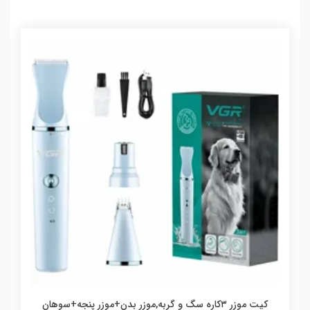
کیت موزر ۳کاره سگ و گربه,موزر بدن+موزر پنجه+سوهان