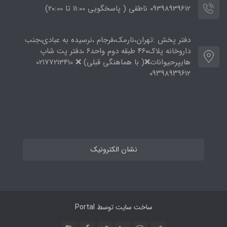
09398939612 ناطقی ( پاسخگویی 11:00 تا ۲۰:00)
دفتر پخش :تهران،نارمک،فرجام ،نرسیده به عبادی،جنب
داروخانه پلاک۴۶۰ طبقه دوم واحد۶ ،دفتر پت شاپ
هایپرحیوانات❌( با هماهنگی قبلی) ❌ 02177213410
۰۹۳۹۸۹۳۹۶۱۲
نشان الکترونیک
ساخت سایت توسط
Portal