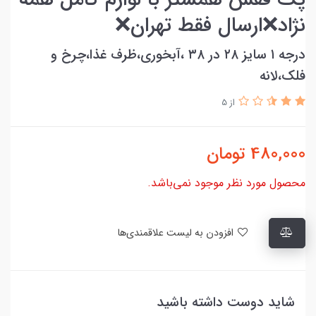
نژاد❌ارسال فقط تهران❌
درجه ۱ سایز ۲۸ در ۳۸ ،آبخوری،ظرف غذا،چرخ و
فلک،لانه
از 5
480,000
تومان
محصول مورد نظر موجود نمی‌باشد.
افزودن به لیست علاقمندی‌ها
شاید دوست داشته باشید