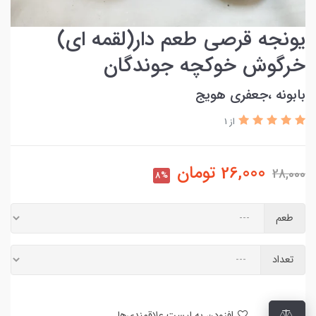
یونجه قرصی طعم دار(لقمه ای)
خرگوش خوکچه جوندگان
بابونه ،جعفری هویج
از 1
26,000
تومان
28,000
8%
طعم
تعداد
افزودن به لیست علاقمندی‌ها