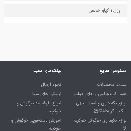
وزن ۱ کیلو خالص
دسترسی سریع
لینک‌های مفید
لیست محصولات
نحوه ارسال
قفس,کوله،باکس و جای خواب
ارسالی های شما
لوازم نگه داری و اسباب بازی
انواع علوفه بند خرگوش و
سگ و گربه🐶🐱🐹
خوکچه
لوازم نگهداری خرگوش خوکچه
اموزش دستشویی خرگوش و
🐰
خوکچه