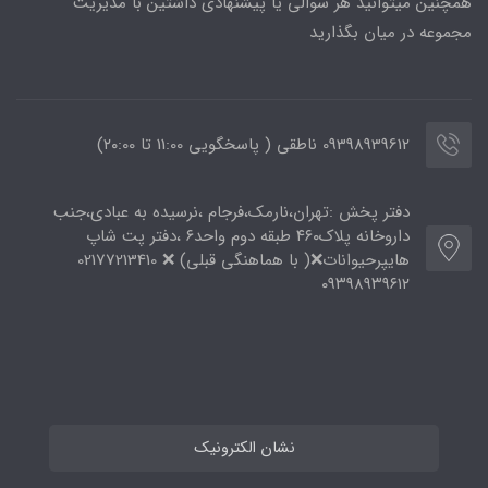
همچنین میتوانید هر سوالی یا پیشنهادی داشتین با مدیریت
مجموعه در میان بگذارید
09398939612 ناطقی ( پاسخگویی 11:00 تا ۲۰:00)
دفتر پخش :تهران،نارمک،فرجام ،نرسیده به عبادی،جنب
داروخانه پلاک۴۶۰ طبقه دوم واحد۶ ،دفتر پت شاپ
هایپرحیوانات❌( با هماهنگی قبلی) ❌ 02177213410
۰۹۳۹۸۹۳۹۶۱۲
نشان الکترونیک