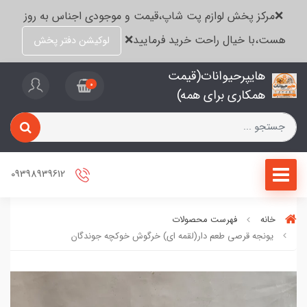
❌مرکز پخش لوازم پت شاپ،قیمت و موجودی اجناس به روز
هست،با خیال راحت خرید فرمایید❌
لوکیشن دفتر پخش
هایپرحیوانات(قیمت
0
همکاری برای همه)
09398939612
خانه
فهرست محصولات
یونجه قرصی طعم دار(لقمه ای) خرگوش خوکچه جوندگان