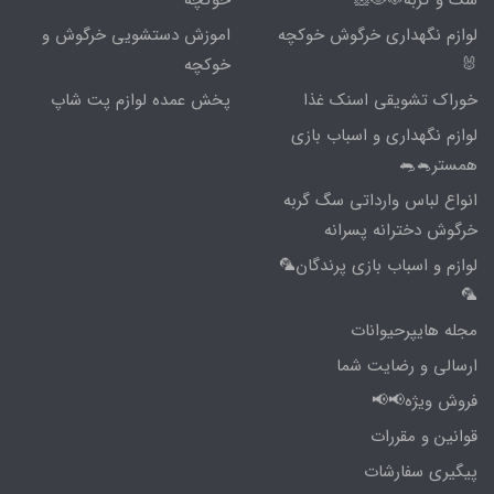
سگ و گربه🐶🐱🐹
خوکچه
لوازم نگهداری خرگوش خوکچه
اموزش دستشویی خرگوش و
🐰
خوکچه
خوراک تشویقی اسنک غذا
پخش عمده لوازم پت شاپ
لوازم نگهداری و اسباب بازی
همستر🐁🐀
انواع لباس وارداتی سگ گربه
خرگوش دخترانه پسرانه
لوازم و اسباب بازی پرندگان🦜
🦜
مجله هایپرحیوانات
ارسالی و رضایت شما
فروش ویژه📢📢
قوانین و مقررات
پیگیری سفارشات