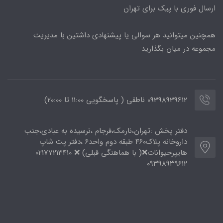
ارسال فوری با پیک برای تهران
همچنین میتوانید هر سوالی یا پیشنهادی داشتین با مدیریت
مجموعه در میان بگذارید
09398939612 ناطقی ( پاسخگویی 11:00 تا ۲۰:00)
دفتر پخش :تهران،نارمک،فرجام ،نرسیده به عبادی،جنب
داروخانه پلاک۴۶۰ طبقه دوم واحد۶ ،دفتر پت شاپ
هایپرحیوانات❌( با هماهنگی قبلی) ❌ 02177213410
۰۹۳۹۸۹۳۹۶۱۲