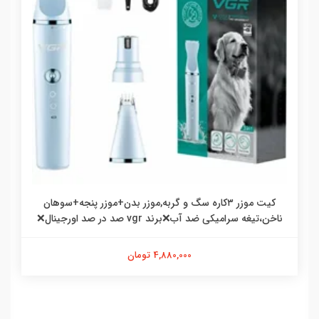
کیت موزر ۳کاره سگ و گربه,موزر بدن+موزر پنجه+سوهان
ناخن،تیغه سرامیکی ضد آب❌برند vgr صد در صد اورجینال❌
4,880,000 تومان