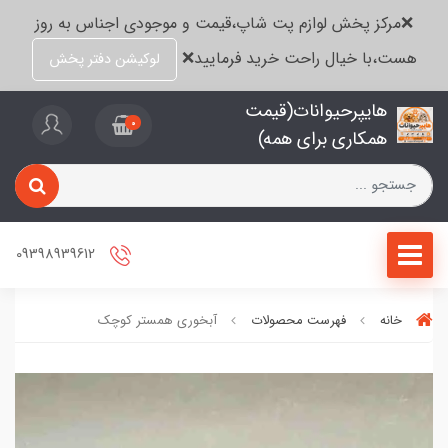
❌مرکز پخش لوازم پت شاپ،قیمت و موجودی اجناس به روز
هست،با خیال راحت خرید فرمایید❌
لوکیشن دفتر پخش
هایپرحیوانات(قیمت
0
همکاری برای همه)
09398939612
خانه
فهرست محصولات
آبخوری همستر کوچک