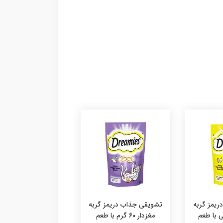
یمز گربه
تشویقی جذاب دریمز گربه
۶ گرمی با طعم
مغزدار ۶۰ گرم با طعم