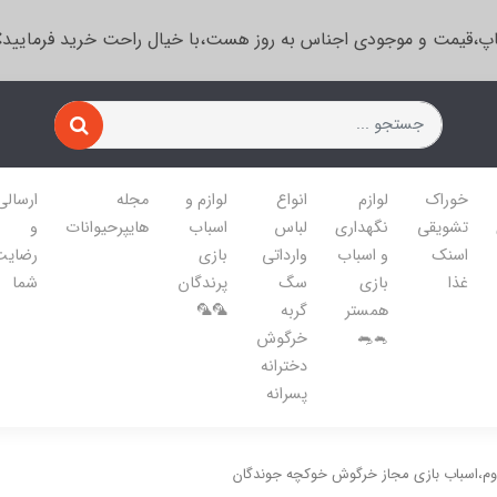
پ،قیمت و موجودی اجناس به روز هست،با خیال راحت خرید فرمایید
خوراک
لوازم
انواع
لوازم و
مجله
ارسالی
تشویقی
نگهداری
لباس
اسباب
هایپرحیوانات
و
اسنک
و اسباب
وارداتی
بازی
رضایت
غذا
بازی
سگ
پرندگان
شما
همستر
گربه
🦜🦜
🐁🐀
خرگوش
دخترانه
پسرانه
وم،اسباب بازی مجاز خرگوش خوکچه جوندگان