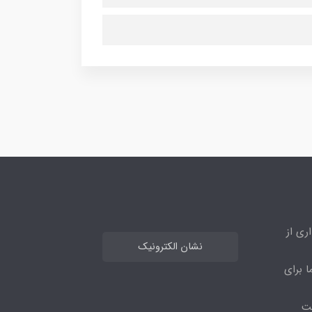
ری از
نشان الکترونیک
ا برای
مت