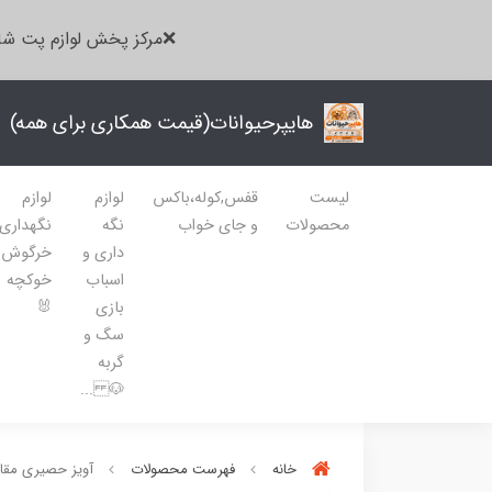
❌مرکز پخش لوازم پت شا
هایپرحیوانات(قیمت همکاری برای همه)
لیست
قفس,کوله،باکس
لوازم
لوازم
محصولات
و جای خواب
نگه
نگهداری
داری و
خرگوش
اسباب
خوکچه
بازی
🐰
سگ و
گربه
🐶 ...
خانه
فهرست محصولات
آویز حصیری مقا