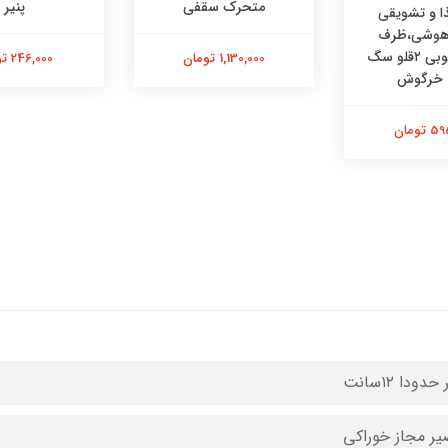
متحرک سقفی
پنیر
 و تشویقی
 هوشی،ظرف
هوشی چوبی ۲قلو سگ
1,130,000 تومان
246,000 تومان
 خرگوش
تومان
دودا ۱۲سانت
ر مجاز خوراکی