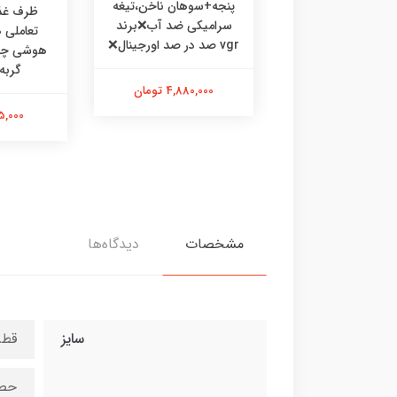
پنجه+سوهان ناخن،تیغه
رف غذا چوبی
ظرف غذا
سرامیکی ضد آب❌برند
ی،ظرف غذا طرحدار
تعاملی
vgr صد در صد اورجینال❌
 گربه خرگوش
گربه
4,880,000 تومان
475,000 تومان
595,000 
مشخصات
دیدگاه‌ها
سایز
قطر ح
حصی