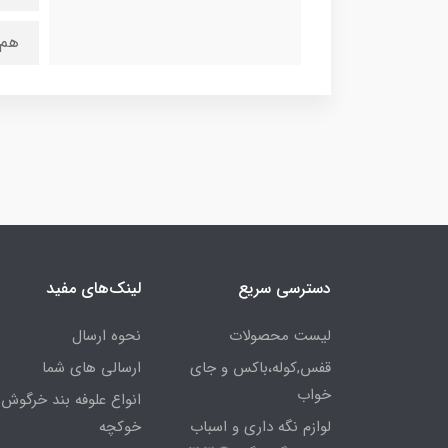
هم 
دسترسی سریع
لینک‌های مفید
لیست محصولات
نحوه ارسال
قفس,کوله،باکس و جای
ارسالی های شما
خواب
انواع علوفه بند خرگوش 
لوازم نگه داری و اسباب
خوکچه