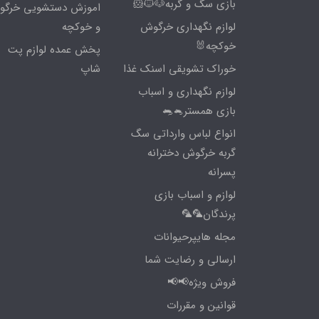
بازی سگ و گربه🐶🐱🐹
اموزش دستشویی خرگ
لوازم نگهداری خرگوش
و خوکچه
خوکچه🐰
پخش عمده لوازم پت
خوراک تشویقی اسنک غذا
شاپ
لوازم نگهداری و اسباب
بازی همستر🐁🐀
انواع لباس وارداتی سگ
گربه خرگوش دخترانه
پسرانه
لوازم و اسباب بازی
پرندگان🦜🦜
مجله هایپرحیوانات
ارسالی و رضایت شما
فروش ویژه📢📢
قوانین و مقررات