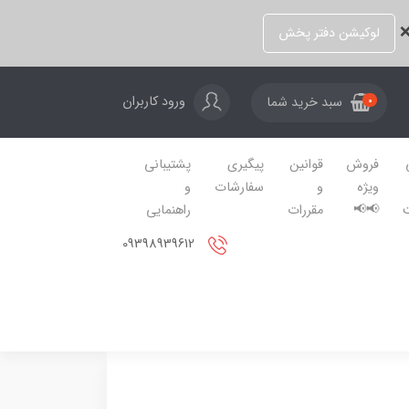
❌
لوکیشن دفتر پخش
ورود کاربران
سبد خرید شما
0
فروش
قوانین
پیگیری
پشتیبانی
ویژه
و
سفارشات
و
📢📢
مقررات
راهنمایی
09398939612