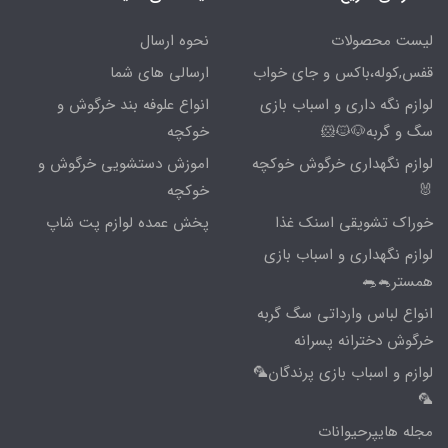
لیست محصولات
نحوه ارسال
قفس,کوله،باکس و جای خواب
ارسالی های شما
لوازم نگه داری و اسباب بازی
انواع علوفه بند خرگوش و
سگ و گربه🐶🐱🐹
خوکچه
لوازم نگهداری خرگوش خوکچه
اموزش دستشویی خرگوش و
🐰
خوکچه
خوراک تشویقی اسنک غذا
پخش عمده لوازم پت شاپ
لوازم نگهداری و اسباب بازی
همستر🐁🐀
انواع لباس وارداتی سگ گربه
خرگوش دخترانه پسرانه
لوازم و اسباب بازی پرندگان🦜
🦜
مجله هایپرحیوانات