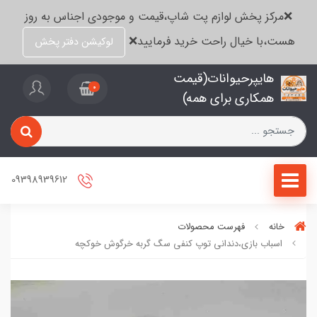
❌مرکز پخش لوازم پت شاپ،قیمت و موجودی اجناس به روز
هست،با خیال راحت خرید فرمایید❌
لوکیشن دفتر پخش
هایپرحیوانات(قیمت
0
همکاری برای همه)
09398939612
خانه
فهرست محصولات
اسباب بازی،دندانی توپ کنفی سگ گربه خرگوش خوکچه