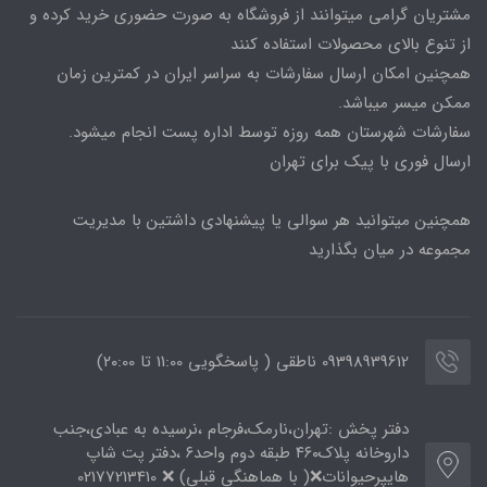
مشتریان گرامی میتوانند از فروشگاه به صورت حضوری خرید کرده و
از تنوع بالای محصولات استفاده کنند
همچنین امکان ارسال سفارشات به سراسر ایران در کمترین زمان
ممکن میسر میباشد.
سفارشات شهرستان همه روزه توسط اداره پست انجام میشود.
ارسال فوری با پیک برای تهران
همچنین میتوانید هر سوالی یا پیشنهادی داشتین با مدیریت
مجموعه در میان بگذارید
09398939612 ناطقی ( پاسخگویی 11:00 تا ۲۰:00)
دفتر پخش :تهران،نارمک،فرجام ،نرسیده به عبادی،جنب
داروخانه پلاک۴۶۰ طبقه دوم واحد۶ ،دفتر پت شاپ
هایپرحیوانات❌( با هماهنگی قبلی) ❌ 02177213410