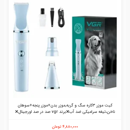
کیت موزر ۳کاره سگ و گربه,موزر بدن+موزر پنجه+سوهان
ناخن،تیغه سرامیکی ضد آب❌برند vgr صد در صد اورجینال❌
4,880,000 تومان