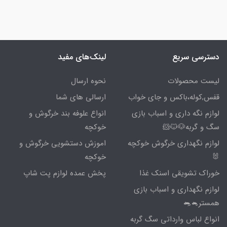
دسترسی سریع
لینک‌های مفید
لیست محصولات
نحوه ارسال
قفس,کوله،باکس و جای خواب
ارسالی های شما
لوازم نگه داری و اسباب بازی
انواع علوفه بند خرگوش و
سگ و گربه🐶🐱🐹
خوکچه
لوازم نگهداری خرگوش خوکچه
اموزش دستشویی خرگوش و
🐰
خوکچه
خوراک تشویقی اسنک غذا
پخش عمده لوازم پت شاپ
لوازم نگهداری و اسباب بازی
همستر🐁🐀
انواع لباس وارداتی سگ گربه