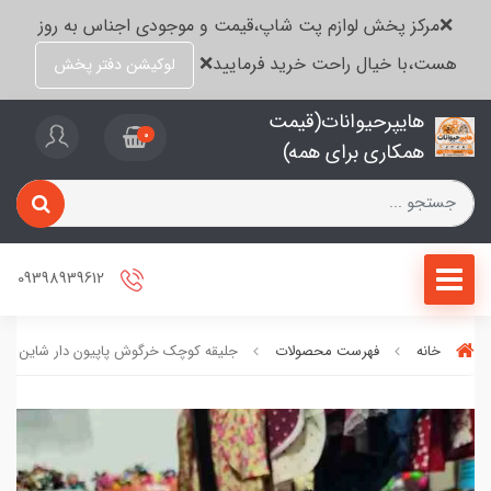
❌مرکز پخش لوازم پت شاپ،قیمت و موجودی اجناس به روز
هست،با خیال راحت خرید فرمایید❌
لوکیشن دفتر پخش
هایپرحیوانات(قیمت
0
همکاری برای همه)
09398939612
خانه
فهرست محصولات
جلیقه کوچک خرگوش پاپیون دار شاین دار 