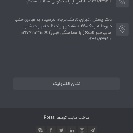
09398939612 ناطقی ( پاسخگویی 11:00 تا ۲۰:00)
دفتر پخش :تهران،نارمک،فرجام ،نرسیده به عبادی،جنب
داروخانه پلاک۴۶۰ طبقه دوم واحد۶ ،دفتر پت شاپ
هایپرحیوانات❌( با هماهنگی قبلی) ❌ 02177213410
۰۹۳۹۸۹۳۹۶۱۲
نشان الکترونیک
ساخت سایت توسط
Portal