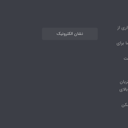
ری از
نشان الکترونیک
ا برای
مت
ریان
الای
مکن