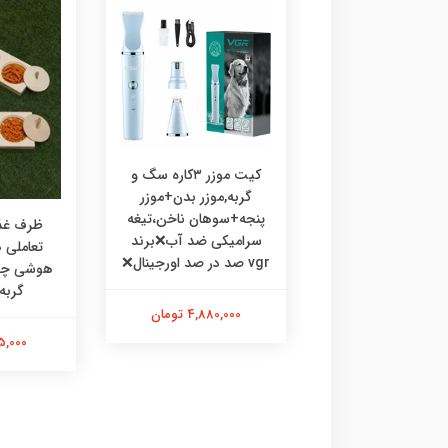
کیت موزر ۳کاره سگ و
گربه,موزر بدن+موزر
پنجه+سوهان ناخن،تیغه
رف غذا چوبی
ظرف غذا
سرامیکی ضد آب❌برند
ی،ظرف غذا طرحدار
تعاملی
vgr صد در صد اورجینال❌
 گربه خرگوش
گربه
4,880,000 تومان
475,000 تومان
595,000 