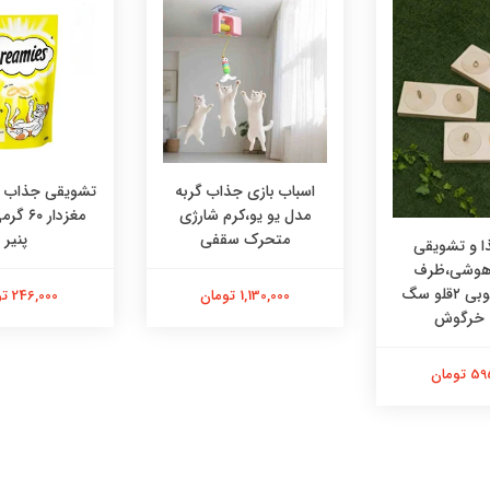
اسباب بازی جذاب گربه
تشویقی جذاب در
مدل یو یو،کرم شارژی
مغزدار ۰
متحرک سقفی
پنیر
 و تشویقی
 هوشی،ظرف
هوشی چوبی ۲قلو سگ
1,130,000 تومان
246,000 تومان
 خرگوش
تومان