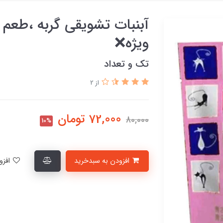
آبنبات تشویقی گربه ،طع
ویژه❌
تک و تعداد
از 2
72,000
تومان
80,000
10%
افزودن به سبدخرید
افزودن به لیست علاقمندی‌ها