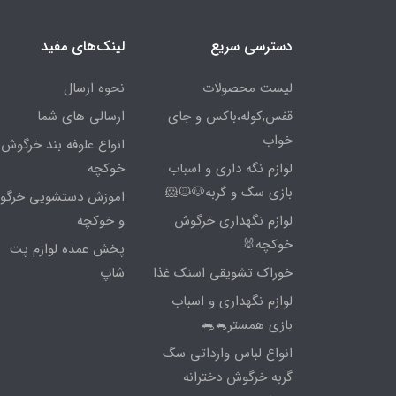
دسترسی سریع
لینک‌های مفید
لیست محصولات
نحوه ارسال
قفس,کوله،باکس و جای
ارسالی های شما
خواب
انواع علوفه بند خرگوش 
لوازم نگه داری و اسباب
خوکچه
بازی سگ و گربه🐶🐱🐹
اموزش دستشویی خرگ
لوازم نگهداری خرگوش
و خوکچه
خوکچه🐰
پخش عمده لوازم پت
خوراک تشویقی اسنک غذا
شاپ
لوازم نگهداری و اسباب
بازی همستر🐁🐀
انواع لباس وارداتی سگ
گربه خرگوش دخترانه