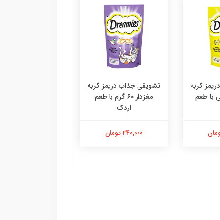
یمز گربه
تشویقی جذاب دریمز گربه
۶ گرمی با طعم
مغزدار ۶۰ گرم با طعم
اردک
دستکش پرزگیر سا
اقتصادی ،پرزگیر دس
کوچک
240,000 تومان
184,000 تومان