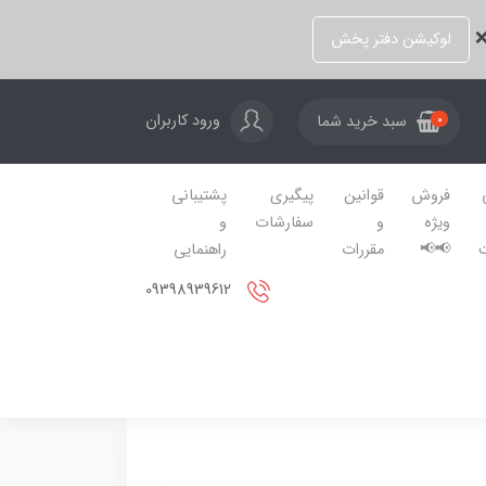
❌
لوکیشن دفتر پخش
ورود کاربران
سبد خرید شما
0
فروش
قوانین
پیگیری
پشتیبانی
ویژه
و
سفارشات
و
📢📢
مقررات
راهنمایی
09398939612