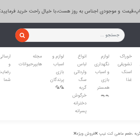
پ،قیمت و موجودی اجناس به روز هست،با خیال راحت خرید فرمایید
خوراک
لوازم
انواع
لوازم و
مجله
ارسالی
تشویقی
نگهداری
لباس
اسباب
هایپرحیوانات
و
اسنک
و اسباب
وارداتی
بازی
رضایت
غذا
بازی
سگ
پرندگان
شما
همستر
گربه
🦜🦜
🐁🐀
خرگوش
دخترانه
پسرانه
گربه ،طعم ماهی کت نیپ ❌فروش ویژه❌