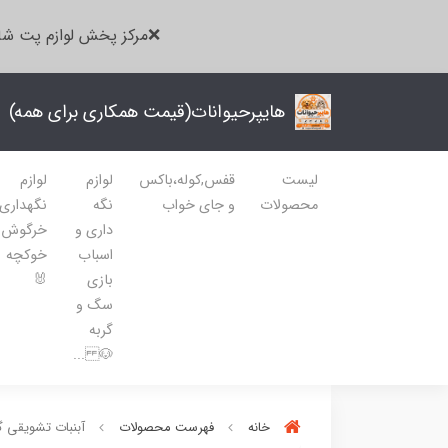
❌مرکز پخش لوازم پت شا
هایپرحیوانات(قیمت همکاری برای همه)
لیست
قفس,کوله،باکس
لوازم
لوازم
محصولات
و جای خواب
نگه
نگهداری
داری و
خرگوش
اسباب
خوکچه
بازی
🐰
سگ و
گربه
🐶 ...
خانه
فهرست محصولات
آبنبات تشویقی 