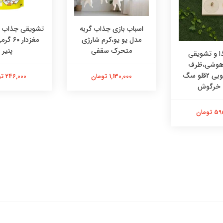
اسباب بازی جذاب گربه
تشویقی جذاب در
مدل یو یو،کرم شارژی
مغزدار ۰
متحرک سقفی
پنیر
 و تشویقی
 هوشی،ظرف
هوشی چوبی ۲قلو سگ
1,130,000 تومان
246,000 تومان
 خرگوش
تومان