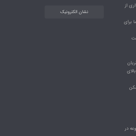
ری از
نشان الکترونیک
ا برای
مت
ریان
الای
مکن
عه در