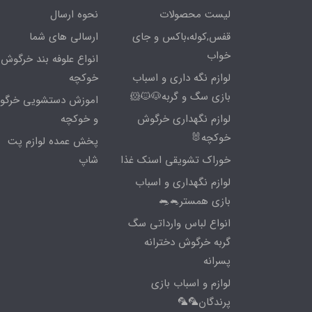
لیست محصولات
نحوه ارسال
قفس,کوله،باکس و جای
ارسالی های شما
خواب
انواع علوفه بند خرگوش 
لوازم نگه داری و اسباب
خوکچه
بازی سگ و گربه🐶🐱🐹
اموزش دستشویی خرگ
لوازم نگهداری خرگوش
و خوکچه
خوکچه🐰
پخش عمده لوازم پت
خوراک تشویقی اسنک غذا
شاپ
لوازم نگهداری و اسباب
بازی همستر🐁🐀
انواع لباس وارداتی سگ
گربه خرگوش دخترانه
پسرانه
لوازم و اسباب بازی
پرندگان🦜🦜