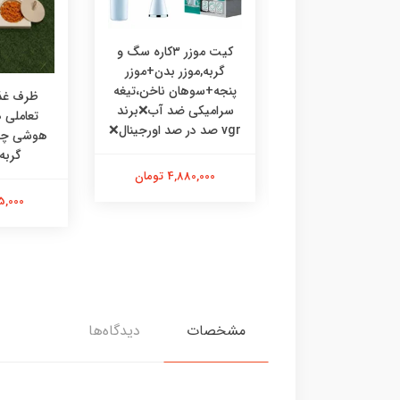
کیت موزر ۳کاره سگ و
گربه,موزر بدن+موزر
پنجه+سوهان ناخن،تیغه
رف غذا چوبی
ظرف غذا
سرامیکی ضد آب❌برند
ی،ظرف غذا طرحدار
تعاملی
vgr صد در صد اورجینال❌
 گربه خرگوش
گربه
4,880,000 تومان
475,000 تومان
595,000 
مشخصات
دیدگاه‌ها