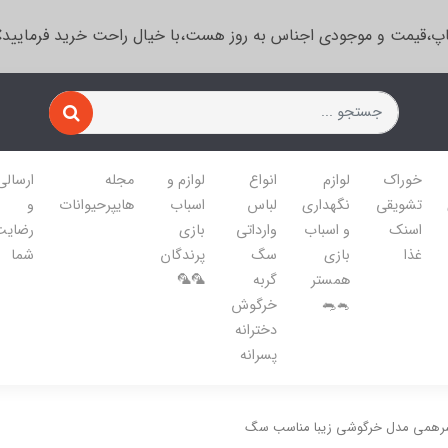
پ،قیمت و موجودی اجناس به روز هست،با خیال راحت خرید فرمایید
خوراک
لوازم
انواع
لوازم و
مجله
ارسالی
تشویقی
نگهداری
لباس
اسباب
هایپرحیوانات
و
اسنک
و اسباب
وارداتی
بازی
رضایت
غذا
بازی
سگ
پرندگان
شما
همستر
گربه
🦜🦜
🐁🐀
خرگوش
دخترانه
پسرانه
همی مدل خرگوشی زیبا مناسب سگ