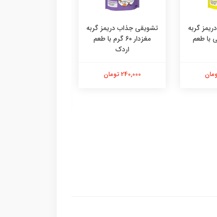
یمز گربه
تشویقی جذاب دریمز گربه
۶ گرمی با طعم
مغزدار ۶۰ گرم با طعم
اردک
دستکش پرزگیر سا
اقتصادی ،پرزگیر دس
کوچک
240,000 تومان
184,000 تومان