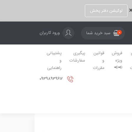
❌
لوکیشن دفتر پخش
ورود کاربران
سبد خرید شما
0
فروش
قوانین
پیگیری
پشتیبانی
ویژه
و
سفارشات
و
📢📢
مقررات
راهنمایی
09398939612