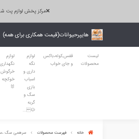
❌مرکز پخش لوازم پت شا
هایپرحیوانات(قیمت همکاری برای همه)
لیست
قفس,کوله،باکس
لوازم
لوازم
محصولات
و جای خواب
نگه
نگهداری
داری و
خرگوش
اسباب
خوکچه
بازی
🐰
سگ و
گربه
🐶 ...
خانه
فهرست محصولات
سرهمی سگ ،سر