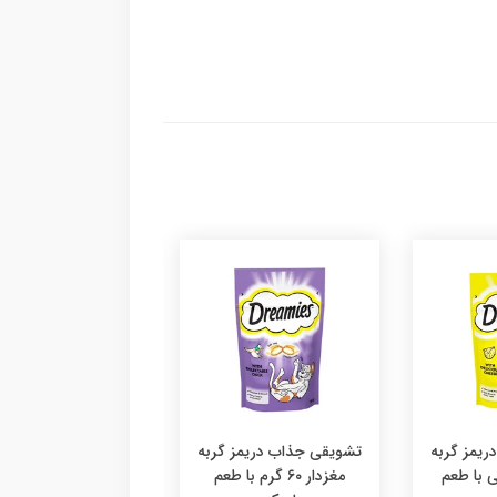
یمز گربه
تشویقی جذاب دریمز گربه
۶ گرمی با طعم
مغزدار ۶۰ گرم با طعم