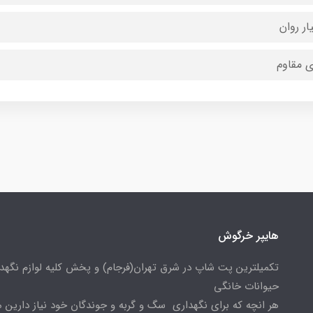
ار روان
ی مقاوم
هایپر خرگوش
تکمیلترین پت شاپ در شرق تهران(فرجام) و پخش کلیه لوازم نگهدا
حیوانات خانگی
هر انچه که برای نگهداری سگ و گربه و جوندگان خود نیاز دارین م