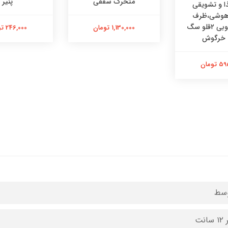
متحرک سقفی
پنیر
 و تشویقی
 هوشی،ظرف
هوشی چوبی ۲قلو سگ
1,130,000 تومان
246,000 تومان
 خرگوش
تومان
سط
انت