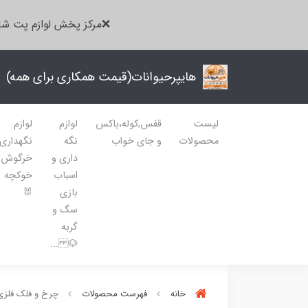
❌مرکز پخش لوازم پت شا
هایپرحیوانات(قیمت همکاری برای همه)
لیست
قفس,کوله،باکس
لوازم
لوازم
محصولات
و جای خواب
نگه
نگهداری
داری و
خرگوش
اسباب
خوکچه
بازی
🐰
سگ و
گربه
🐶 ...
خانه
فهرست محصولات
چرخ و فلک فلزی 