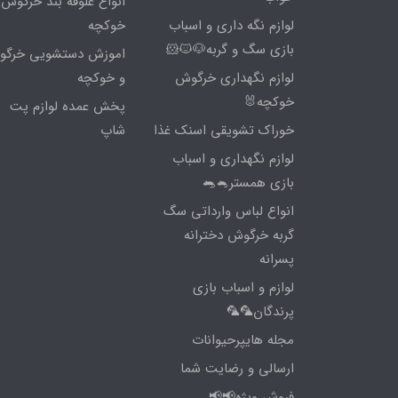
انواع علوفه بند خرگوش 
لوازم نگه داری و اسباب
خوکچه
بازی سگ و گربه🐶🐱🐹
اموزش دستشویی خرگ
لوازم نگهداری خرگوش
و خوکچه
خوکچه🐰
پخش عمده لوازم پت
خوراک تشویقی اسنک غذا
شاپ
لوازم نگهداری و اسباب
بازی همستر🐁🐀
انواع لباس وارداتی سگ
گربه خرگوش دخترانه
پسرانه
لوازم و اسباب بازی
پرندگان🦜🦜
مجله هایپرحیوانات
ارسالی و رضایت شما
فروش ویژه📢📢