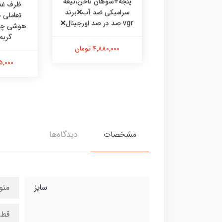
پنجه+سوهان ناخن،تیغه
رف غذا چوبی
ظرف غذا
سرامیکی ضد آب❌برند
ی،ظرف غذا طرحدار
تعاملی
vgr صد در صد اورجینال❌
 گربه خرگوش
گربه
4,880,000 تومان
475,000 تومان
595,000 
مشخصات
دیدگاه‌ها
سایز
متو
قطر ۱۲ س