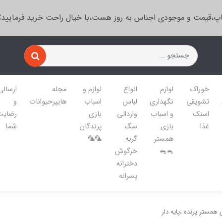
پ،قیمت و موجودی اجناس به روز هست،با خیال راحت خرید فرمایید
خوراک
لوازم
انواع
لوازم و
مجله
ارسالی
تشویقی
نگهداری
لباس
اسباب
هایپرحیوانات
و
اسنک
و اسباب
وارداتی
بازی
رضایت
غذا
بازی
سگ
پرندگان
شما
همستر
گربه
🦜🦜
🐁🐀
خرگوش
دخترانه
پسرانه
همستر پرنده ،پایه دار