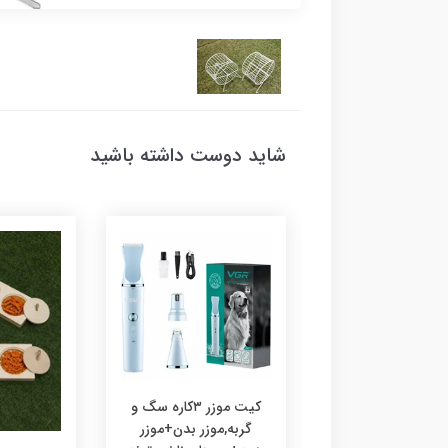
شاید دوست داشته باشید
کیت موزر ۳کاره سگ و
گربه,موزر بدن+موزر