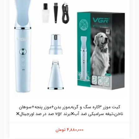
کیت موزر ۳کاره سگ و گربه,موزر بدن+موزر پنجه+سوهان
ناخن،تیغه سرامیکی ضد آب❌برند vgr صد در صد اورجینال❌
4,880,000 تومان