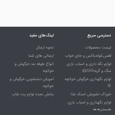
دسترسی سریع
لینک‌های مفید
لیست محصولات
نحوه ارسال
قفس,کوله،باکس و جای خواب
ارسالی های شما
لوازم نگه داری و اسباب بازی
انواع علوفه بند خرگوش و
سگ و گربه🐶🐱🐹
خوکچه
لوازم نگهداری خرگوش خوکچه
اموزش دستشویی خرگوش و
🐰
خوکچه
خوراک تشویقی اسنک غذا
پخش عمده لوازم پت شاپ
لوازم نگهداری و اسباب بازی
همستر🐁🐀