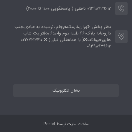
09398939612 ناطقی ( پاسخگویی 11:00 تا ۲۰:00)
دفتر پخش :تهران،نارمک،فرجام ،نرسیده به عبادی،جنب
داروخانه پلاک۴۶۰ طبقه دوم واحد۶ ،دفتر پت شاپ
هایپرحیوانات❌( با هماهنگی قبلی) ❌ 02177213410
۰۹۳۹۸۹۳۹۶۱۲
نشان الکترونیک
ساخت سایت توسط
Portal