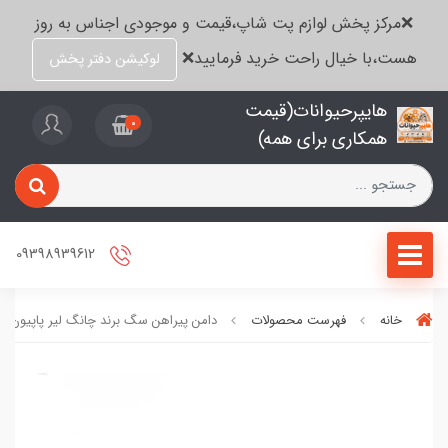
❌مرکز پخش لوازم پت شاپ،قیمت و موجودی اجناس به روز
هست،با خیال راحت خرید فرمایید❌
لوکیشن دفتر پخش
هایپرحیوانات(قیمت
0
همکاری برای همه)
09398939612
خانه
فهرست محصولات
دامن پیراهن سگ برند چانگ لیر پاپیون دار