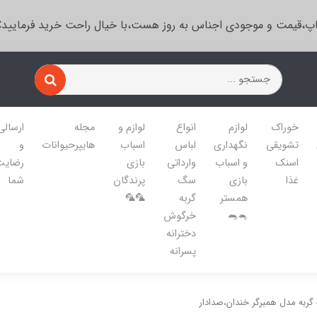
پ،قیمت و موجودی اجناس به روز هست،با خیال راحت خرید فرمایید
خوراک
لوازم
انواع
لوازم و
مجله
ارسالی
تشویقی
نگهداری
لباس
اسباب
هایپرحیوانات
و
اسنک
و اسباب
وارداتی
بازی
رضایت
غذا
بازی
سگ
پرندگان
شما
همستر
گربه
🦜🦜
🐁🐀
خرگوش
دخترانه
پسرانه
ربه مدل همبرگر خندان،صدادار