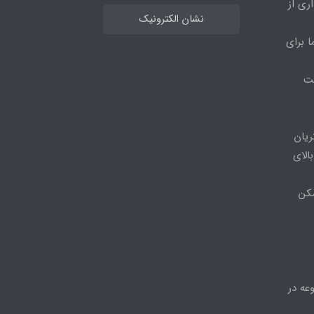
ری از
نشان الکترونیک
ا برای
مت
ریان
الای
مکن
عه در