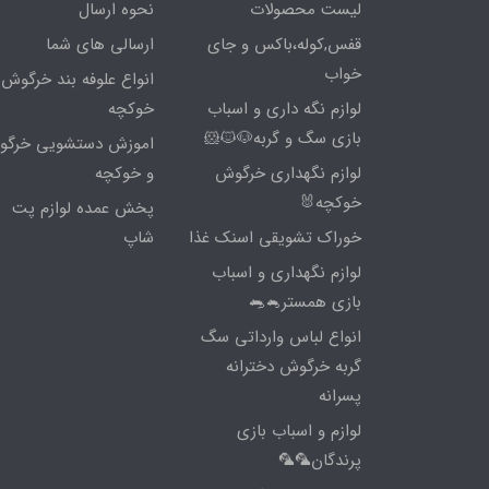
لیست محصولات
نحوه ارسال
قفس,کوله،باکس و جای
ارسالی های شما
خواب
انواع علوفه بند خرگوش 
لوازم نگه داری و اسباب
خوکچه
بازی سگ و گربه🐶🐱🐹
اموزش دستشویی خرگ
لوازم نگهداری خرگوش
و خوکچه
خوکچه🐰
پخش عمده لوازم پت
خوراک تشویقی اسنک غذا
شاپ
لوازم نگهداری و اسباب
بازی همستر🐁🐀
انواع لباس وارداتی سگ
گربه خرگوش دخترانه
پسرانه
لوازم و اسباب بازی
پرندگان🦜🦜