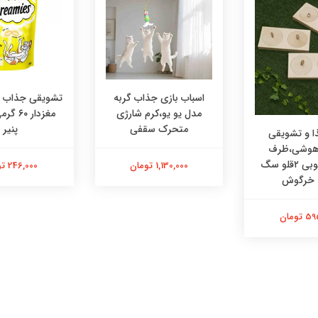
اسباب بازی جذاب گربه
تشویقی جذاب در
مدل یو یو،کرم شارژی
مغزدار ۰
متحرک سقفی
پنیر
 و تشویقی
 هوشی،ظرف
هوشی چوبی ۲قلو سگ
1,130,000 تومان
246,000 تومان
 خرگوش
تومان