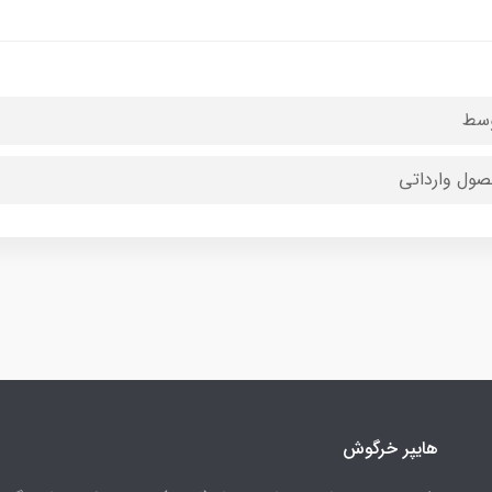
سط
ول وارداتی
هایپر خرگوش