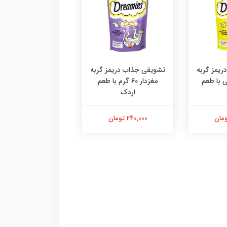
یمز گربه
تشویقی جذاب دریمز گربه
۶ گرمی با طعم
مغزدار ۶۰ گرم با طعم
اردک
دستکش پرزگیر سا
اقتصادی ،پرزگیر دس
کوچک
240,000 تومان
184,000 تومان