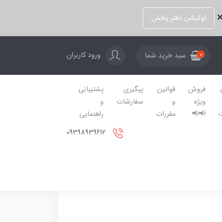
❌
لوکیشن دفتر پخش
ورود کاربران
سبد خرید شما
0
فروش
قوانین
پیگیری
پشتیبانی
ویژه
و
سفارشات
و
📢📢
مقررات
راهنمایی
09398939612