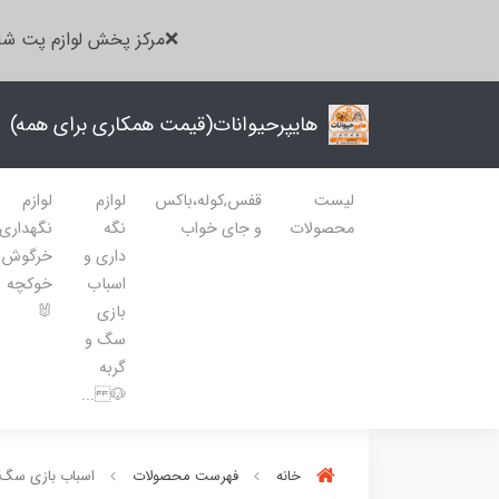
❌مرکز پخش لوازم پت شا
هایپرحیوانات(قیمت همکاری برای همه)
لیست
قفس,کوله،باکس
لوازم
لوازم
محصولات
و جای خواب
نگه
نگهداری
داری و
خرگوش
اسباب
خوکچه
بازی
🐰
سگ و
گربه
🐶 ...
خانه
فهرست محصولات
اسباب بازی سگ گ