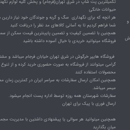
تکمیلترین پت شاپ در شرق تهران(فرجام) و پخش کلیه لوازم نگهدا
حیوانات خانگی
هر انچه که برای نگهداری سگ و گربه و جوندگان خود نیاز دارین م
و
شما فراهم کردیم تا به آسانی کالاهای مد نظر را دریافت کنید
همچنین با تضمین کیفیت و تضمین پایینترین قیمت ممکن از س
وش
فروشگاه میتوانید خریدی با خیال آسوده داشته باشید
فروشگاه هایپر خرگوش در شرق تهران خیابان فرجام میباشد و مشت
گرامی میتوانند از فروشگاه به صورت حضوری خرید کرده و از تنوع ب
محصولات استفاده کنند
همچنین امکان ارسال سفارشات به سراسر ایران در کمترین زمان م
میسر میباشد.
سفارشات شهرستان همه روزه توسط اداره پست انجام میشود.
ارسال فوری با پیک برای تهران
همچنین میتوانید هر سوالی یا پیشنهادی داشتین با مدیریت مجمو
میان بگذارید