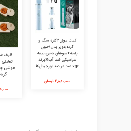
کیت موزر ۳کاره سگ و
گربه,موزر بدن+موزر
پنجه+سوهان ناخن،تیغه
رف غذا چوبی
ظرف غذا
سرامیکی ضد آب❌برند
ی،ظرف غذا طرحدار
تعاملی
vgr صد در صد اورجینال❌
 گربه خرگوش
گربه
4,880,000 تومان
475,000 تومان
595,000 