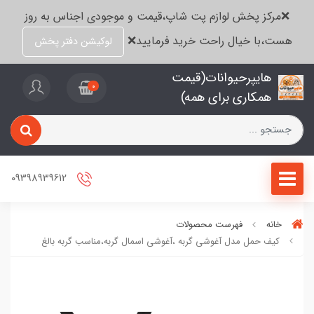
❌مرکز پخش لوازم پت شاپ،قیمت و موجودی اجناس به روز
هست،با خیال راحت خرید فرمایید❌
لوکیشن دفتر پخش
هایپرحیوانات(قیمت
0
همکاری برای همه)
09398939612
خانه
فهرست محصولات
کیف حمل مدل آغوشی گربه ،آغوشی اسمال گربه،مناسب گربه بالغ