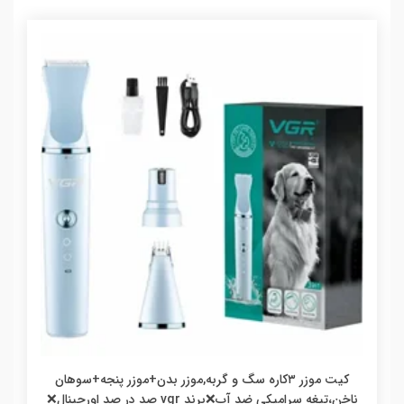
کیت موزر ۳کاره سگ و گربه,موزر بدن+موزر پنجه+سوهان
ناخن،تیغه سرامیکی ضد آب❌برند vgr صد در صد اورجینال❌