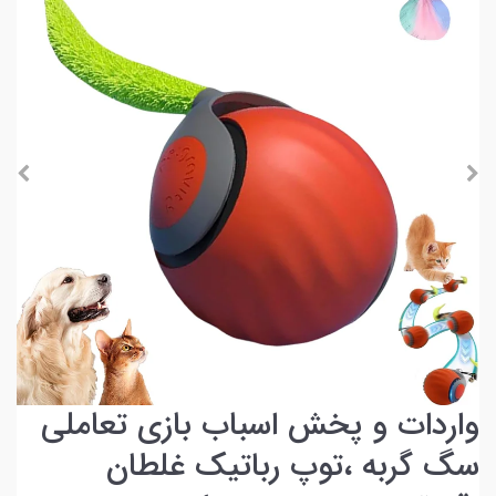
واردات و پخش اسباب بازی تعاملی
سگ گربه ،توپ رباتیک غلطان