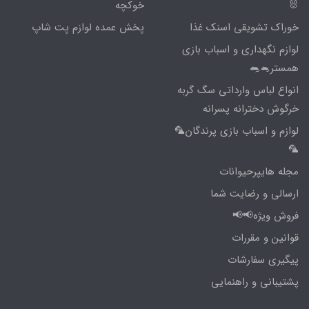
🐰
خوکچه
خوراک تشویقی اسنک غذا
پخش عمده لوازم پت شاپ
لوازم نگهداری و اسباب بازی
همستر🐁🐀
انواع لباس وارداتی سگ گربه
خرگوش دخترانه پسرانه
لوازم و اسباب بازی پرندگان🦜
🦜
مجله هایپرحیوانات
ارسالی و رضایت شما
فروش ویژه📢📢
قوانین و مقررات
پیگیری سفارشات
پشتیبانی و راهنمایی