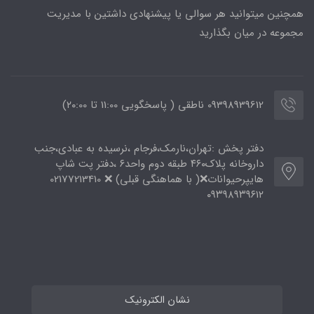
همچنین میتوانید هر سوالی یا پیشنهادی داشتین با مدیریت
مجموعه در میان بگذارید
09398939612 ناطقی ( پاسخگویی 11:00 تا ۲۰:00)
دفتر پخش :تهران،نارمک،فرجام ،نرسیده به عبادی،جنب
داروخانه پلاک۴۶۰ طبقه دوم واحد۶ ،دفتر پت شاپ
هایپرحیوانات❌( با هماهنگی قبلی) ❌ 02177213410
۰۹۳۹۸۹۳۹۶۱۲
نشان الکترونیک