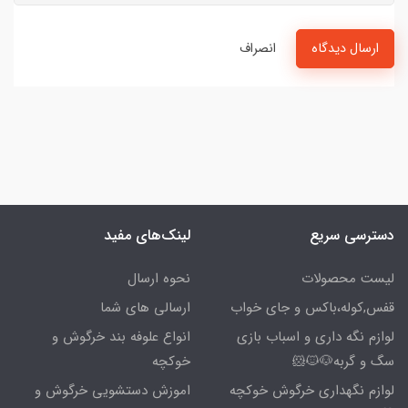
ارسال دیدگاه
انصراف
دسترسی سریع
لینک‌های مفید
لیست محصولات
نحوه ارسال
قفس,کوله،باکس و جای خواب
ارسالی های شما
لوازم نگه داری و اسباب بازی
انواع علوفه بند خرگوش و
سگ و گربه🐶🐱🐹
خوکچه
لوازم نگهداری خرگوش خوکچه
اموزش دستشویی خرگوش و