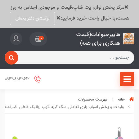
❌مرکز پخش لوازم پت شاپ،قیمت و موجودی اجناس به روز
هست،با خیال راحت خرید فرمایید❌
لوکیشن دفتر پخش
هایپرحیوانات(قیمت
0
همکاری برای همه)
09398939612
خانه
فهرست محصولات
واردات و پخش اسباب بازی تعاملی سگ گربه ،توپ رباتیک غلطان ،قدرتمند،سر