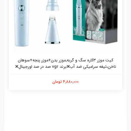
کیت موزر ۳کاره سگ و گربه,موزر بدن+موزر پنجه+سوهان
ناخن،تیغه سرامیکی ضد آب❌برند vgr صد در صد اورجینال❌
4,880,000 تومان