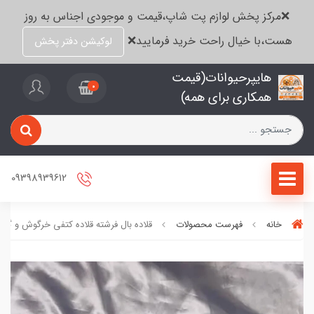
❌مرکز پخش لوازم پت شاپ،قیمت و موجودی اجناس به روز
هست،با خیال راحت خرید فرمایید❌
لوکیشن دفتر پخش
هایپرحیوانات(قیمت
0
همکاری برای همه)
09398939612
خانه
فهرست محصولات
قلاده بال فرشته قلاده کتفی خرگوش و گر