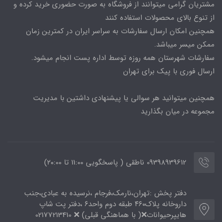
مشتریان گرامی میتوانند از فروشگاه به صورت حضوری خرید کرده و
از تنوع بالای محصولات استفاده کنند
همچنین امکان ارسال سفارشات به سراسر ایران در کمترین زمان
ممکن میسر میباشد.
سفارشات شهرستان همه روزه توسط اداره پست انجام میشود.
ارسال فوری با پیک برای تهران
همچنین میتوانید هر سوالی یا پیشنهادی داشتین با مدیریت
مجموعه در میان بگذارید
09398939612 ناطقی ( پاسخگویی 11:00 تا ۲۰:00)
دفتر پخش :تهران،نارمک،فرجام ،نرسیده به عبادی،جنب
داروخانه پلاک۴۶۰ طبقه دوم واحد۶ ،دفتر پت شاپ
هایپرحیوانات❌( با هماهنگی قبلی) ❌ 02177213410