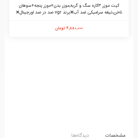
کیت موزر ۳کاره سگ و گربه,موزر بدن+موزر پنجه+سوهان
ناخن،تیغه سرامیکی ضد آب❌برند vgr صد در صد اورجینال❌
4,880,000 تومان
مشخصات
دیدگاه‌ها