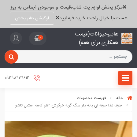
❌مرکز پخش لوازم پت شاپ،قیمت و موجودی اجناس به روز
هست،با خیال راحت خرید فرمایید❌
لوکیشن دفتر پخش
هایپرحیوانات(قیمت
0
همکاری برای همه)
09398939612
خانه
فهرست محصولات
ظرف غذا حرفه ای پایه دار سگ گربه خرگوش،۲قلو کاسه استیل تاشو