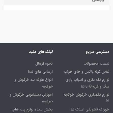
دسترسی سریع
لینک‌های مفید
لیست محصولات
نحوه ارسال
قفس,کوله،باکس و جای خواب
ارسالی های شما
لوازم نگه داری و اسباب بازی
انواع علوفه بند خرگوش و
سگ و گربه🐶🐱🐹
خوکچه
لوازم نگهداری خرگوش خوکچه
اموزش دستشویی خرگوش و
🐰
خوکچه
خوراک تشویقی اسنک غذا
پخش عمده لوازم پت شاپ