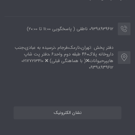
09398939612 ناطقی ( پاسخگویی 11:00 تا ۲۰:00)
دفتر پخش :تهران،نارمک،فرجام ،نرسیده به عبادی،جنب
داروخانه پلاک۴۶۰ طبقه دوم واحد۶ ،دفتر پت شاپ
هایپرحیوانات❌( با هماهنگی قبلی) ❌ 02177213410
۰۹۳۹۸۹۳۹۶۱۲
نشان الکترونیک