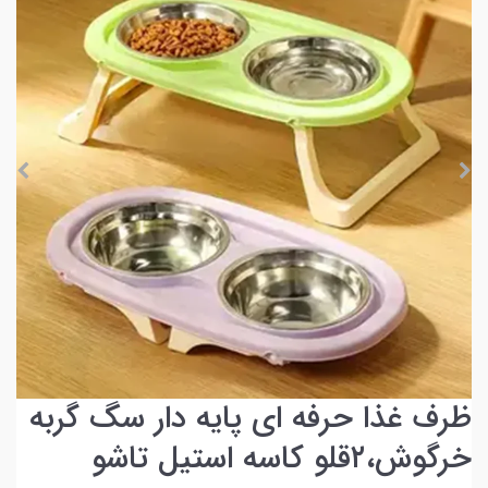
ظرف غذا حرفه ای پایه دار سگ گربه
خرگوش،۲قلو کاسه استیل تاشو