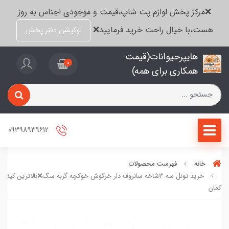
❌مرکز پخش لوازم پت شاپ،قیمت و موجودی اجناس به روز
هست،با خیال راحت خرید فرمایید❌
لوکیشن دفتر پخش
هایپرحیوانات(قیمت
0
همکاری برای همه)
09398939612
خانه
فهرست محصولات
خرید تونل سه ۳شاخه سانروف دار خرگوش خوکچه گربه سگ❌بالاترین کیف
کمان