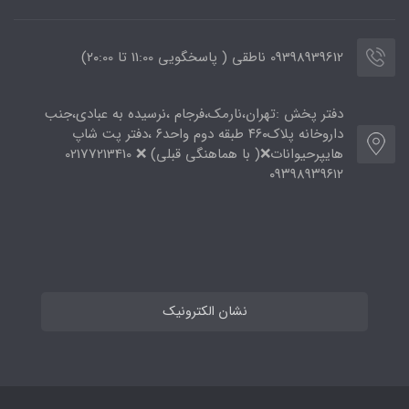
09398939612 ناطقی ( پاسخگویی 11:00 تا ۲۰:00)
دفتر پخش :تهران،نارمک،فرجام ،نرسیده به عبادی،جنب
داروخانه پلاک۴۶۰ طبقه دوم واحد۶ ،دفتر پت شاپ
هایپرحیوانات❌( با هماهنگی قبلی) ❌ 02177213410
۰۹۳۹۸۹۳۹۶۱۲
نشان الکترونیک