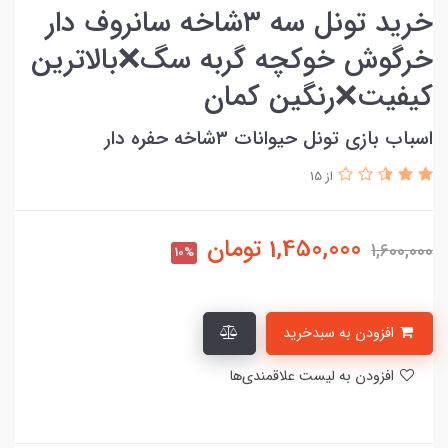
خرید تونل سه ۳شاخه سانروف دار
خرگوش خوکچه گربه سگ❌بالاترین
کیفیت❌رنگین کمان
اسباب بازی تونل حیوانات ۳شاخه حفره دار
از 15
1,450,000
تومان
1,600,000
10%
افزودن به سبدخرید
افزودن به لیست علاقمندی‌ها