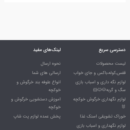
دسترسی سریع
لینک‌های مفید
لیست محصولات
نحوه ارسال
قفس,کوله،باکس و جای خواب
ارسالی های شما
لوازم نگه داری و اسباب بازی
انواع علوفه بند خرگوش و
سگ و گربه🐶🐱🐹
خوکچه
لوازم نگهداری خرگوش خوکچه
اموزش دستشویی خرگوش و
🐰
خوکچه
خوراک تشویقی اسنک غذا
پخش عمده لوازم پت شاپ
لوازم نگهداری و اسباب بازی