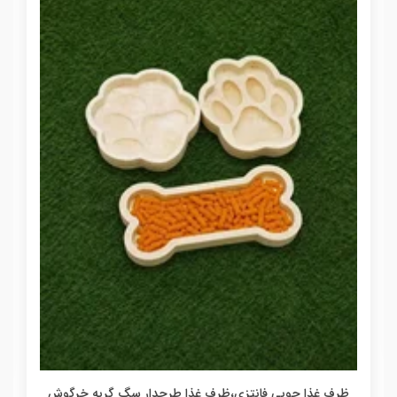
ظرف غذا چوبی فانتزی،ظرف غذا طرحدار سگ گربه خرگوش