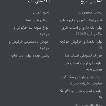
دسترسی سریع
لینک‌های مفید
لیست محصولات
نحوه ارسال
قفس,کوله،باکس و جای خواب
ارسالی های شما
لوازم نگه داری و اسباب بازی
انواع علوفه بند خرگوش و
سگ و گربه🐶🐱🐹
خوکچه
لوازم نگهداری خرگوش خوکچه
اموزش دستشویی خرگوش و
🐰
خوکچه
خوراک تشویقی اسنک غذا
پخش عمده لوازم پت شاپ
لوازم نگهداری و اسباب بازی
همستر🐁🐀
انواع لباس وارداتی سگ گربه
خرگوش دخترانه پسرانه
لوازم و اسباب بازی پرندگان🦜
🦜
مجله هایپرحیوانات