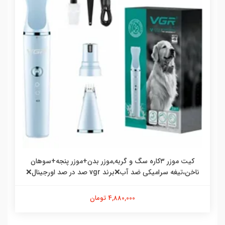
کیت موزر ۳کاره سگ و گربه,موزر بدن+موزر پنجه+سوهان
ناخن،تیغه سرامیکی ضد آب❌برند vgr صد در صد اورجینال❌
4,880,000 تومان