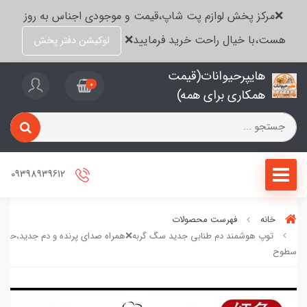
❌مرکز پخش لوازم پت شاپ،قیمت و موجودی اجناس به روز
هست،با خیال راحت خرید فرمایید❌
لوکیشن دفتر پخش
هایپرحیوانات(قیمت
0
همکاری برای همه)
09398939612
خانه
فهرست محصولات
توپ هوشمند دم طنابی جدید سگ گربه❌همراه صدای پرنده و دم جدید،حرکت
سطوح