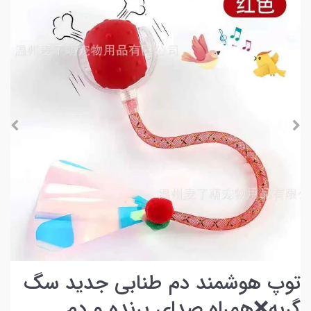
توپ هوشمند دم طنابی جدید سگ
گربه❌همراه صدای پرنده و دم