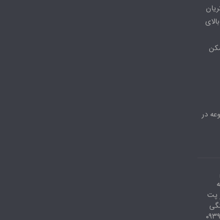
ریان
الای
مکن
عه در
ه
احد۶ ،دفتر پت
نگی