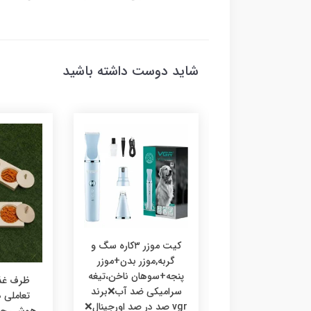
شاید دوست داشته باشید
کیت موزر ۳کاره سگ و
گربه,موزر بدن+موزر
پنجه+سوهان ناخن،تیغه
رف غذا چوبی
ظرف غذا
سرامیکی ضد آب❌برند
ی،ظرف غذا طرحدار
تعاملی
vgr صد در صد اورجینال❌