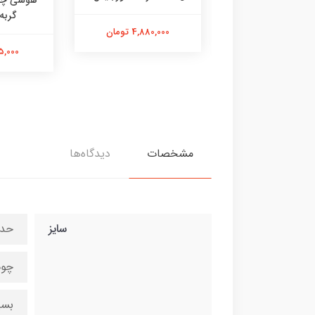
 گربه خرگوش
گربه
4,880,000 تومان
475,000 تومان
595,000 
مشخصات
دیدگاه‌ها
سایز
حدودا ۱۵
چوب
بسی