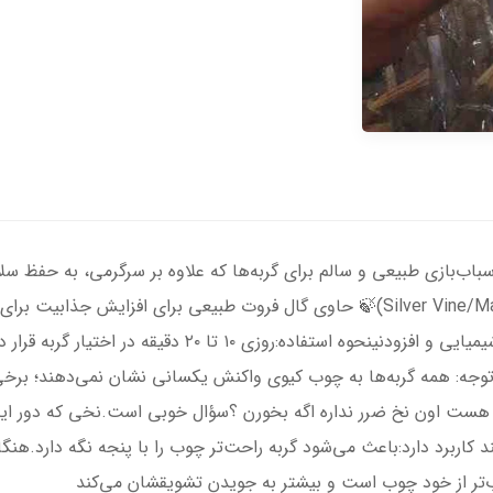
ب‌بازی طبیعی و سالم برای گربه‌ها که علاوه بر سرگرمی، به حفظ سلا
🌿 تهیه‌شده از چوب طبیعی گیاه کیوی (Silver Vine/Matatabi)🍃 حاوی گال فروت طبیع
کاهش استرس و ایجاد سرگرمی🌱 بدون مواد شیمیایی و افزودنی
.توجه: همه گربه‌ها به چوب کیوی واکنش یکسانی نشان نمی‌دهند؛ برخی
 هست اون نخ ضرر نداره اگه بخورن ؟سؤال خوبی است.نخی که دور این 
اربرد دارد:باعث می‌شود گربه راحت‌تر چوب را با پنجه نگه دارد.هنگا
‌تر از خود چوب است و بیشتر به جویدن تشویقشان می‌کند