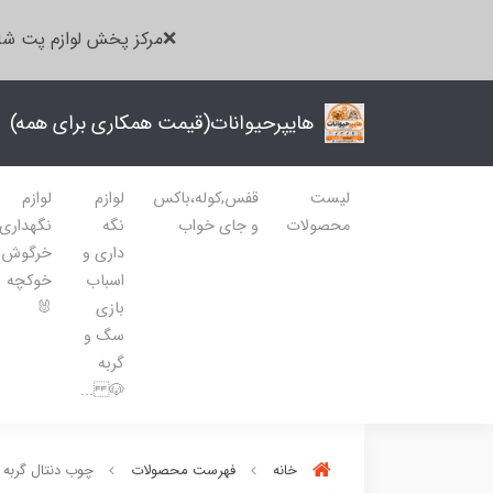
❌مرکز پخش لوازم پت شا
هایپرحیوانات(قیمت همکاری برای همه)
لیست
قفس,کوله،باکس
لوازم
لوازم
محصولات
و جای خواب
نگه
نگهداری
داری و
خرگوش
اسباب
خوکچه
بازی
🐰
سگ و
گربه
🐶 ...
خانه
فهرست محصولات
چوب دنتال گربه 