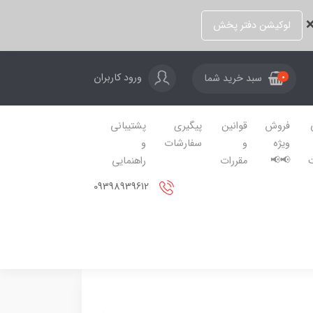
❌
لوکیشن دفتر پخش
ورود کاربران
سبد خرید شما
0
فروش
قوانین
پیگیری
پشتیبانی
ویژه
و
سفارشات
و
📢📢
مقررات
راهنمایی
09398939612