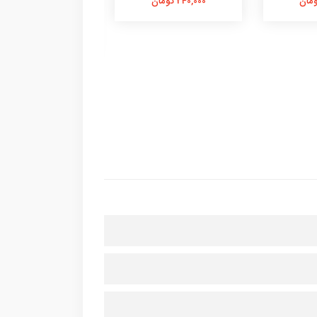
کوچک
240,000 تومان
184,000 تومان