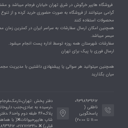
فروشگاه هایپر خرگوش در شرق تهران خیابان فرجام میباشد و مشت
گرامی میتوانند از فروشگاه به صورت حضوری خرید کرده و از تنوع ب
محصولات استفاده کنند
همچنین امکان ارسال سفارشات به سراسر ایران در کمترین زمان م
میسر میباشد.
سفارشات شهرستان همه روزه توسط اداره پست انجام میشود.
ارسال فوری با پیک برای تهران
همچنین میتوانید هر سوالی یا پیشنهادی داشتین با مدیریت مجمو
میان بگذارید
09398939612
دفتر پخش :تهران،نارمک،فرجام
ناطقی (
،نرسیده به عبادی،جنب داروخان
پاسخگویی
پلاک۴۶۰ طبقه دوم و
11:00 تا ۲۰:00)
شاپ هایپرحیوانات❌( با هماه
قبلی) ❌ 02177213410 ۰۹۳۹۸۹۳۹۶۱۲