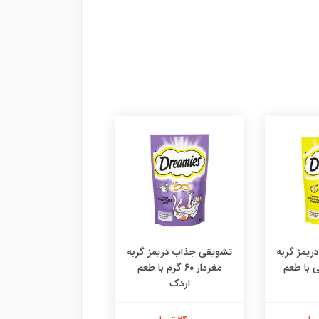
یمز گربه
تشویقی جذاب دریمز گربه
۶ گرمی با طعم
مغزدار ۶۰ گرم با طعم
اردک
دستکش پرزگیر سا
اقتصادی ،پرزگیر دس