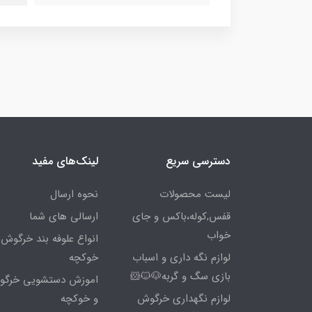
دسترسی سریع
لینک‌های مفید
لیست محصولات
نحوه ارسال
قفس,کوله،باکس و جای
ارسالی های شما
خواب
انواع علوفه بند خرگوش 
لوازم نگه داری و اسباب
خوکچه
بازی سگ و گربه🐶🐱🐹
اموزش دستشویی خرگ
لوازم نگهداری خرگوش
و خوکچه