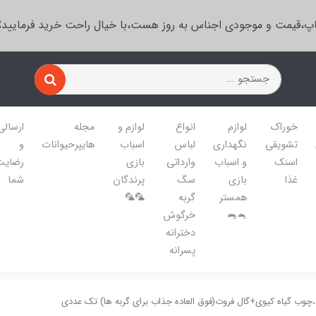
پ،قیمت و موجودی اجناس به روز هست،با خیال راحت خرید فرمایید
خوراک
لوازم
انواع
لوازم و
مجله
ارسالی
تشویقی
نگهداری
لباس
اسباب
هایپرحیوانات
و
اسنک
و اسباب
وارداتی
بازی
رضایت
غذا
بازی
سگ
پرندگان
شما
همستر
گربه
🦜🦜
🐁🐀
خرگوش
دخترانه
پسرانه
،چوب گیاه کیوی+گال فروت(فوق العاده جذاب برای گربه ها) تک عددی