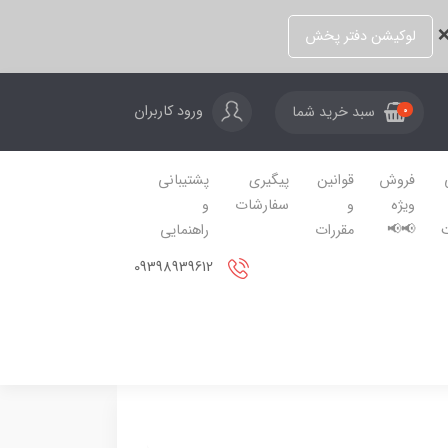
❌
لوکیشن دفتر پخش
ورود کاربران
سبد خرید شما
0
فروش
قوانین
پیگیری
پشتیبانی
ویژه
و
سفارشات
و
📢📢
مقررات
راهنمایی
09398939612