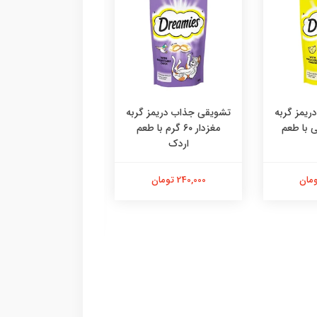
یمز گربه
تشویقی جذاب دریمز گربه
۶ گرمی با طعم
مغزدار ۶۰ گرم با طعم
اردک
دستکش پرزگیر سا
اقتصادی ،پرزگیر دس
کوچک
240,000 تومان
184,000 تومان