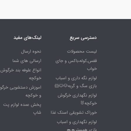
دسترسی سریع
لینک‌های مفید
لیست محصولات
نحوه ارسال
قفس,کوله،باکس و جای
ارسالی های شما
خواب
انواع علوفه بند خرگوش 
لوازم نگه داری و اسباب
خوکچه
بازی سگ و گربه🐶🐱🐹
اموزش دستشویی خرگ
لوازم نگهداری خرگوش
و خوکچه
خوکچه🐰
پخش عمده لوازم پت
خوراک تشویقی اسنک غذا
شاپ
لوازم نگهداری و اسباب
بازی همستر🐁🐀