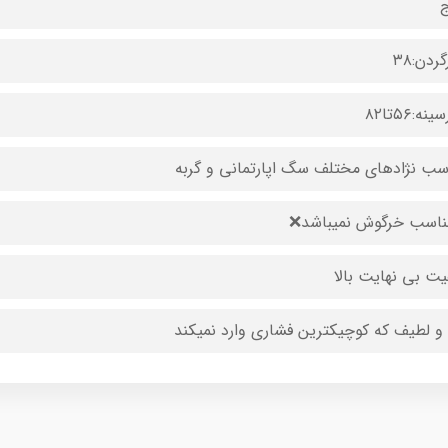
ج
ردن:۳۸
نه:۵۶تا۸۲
سب نژادهای مختلف سگ اپارتمانی و گربه
اسب خرگوش نمیباشد❌
یت بی نهایت بالا
 و لطیف که کوچیکترین فشاری وارد نمیکند