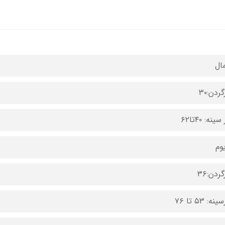
ال
ردن:۳۰
ینه: ۴۰تا۶۲
وم
ردن:۳۶
ه: ۵۳ تا ۷۶