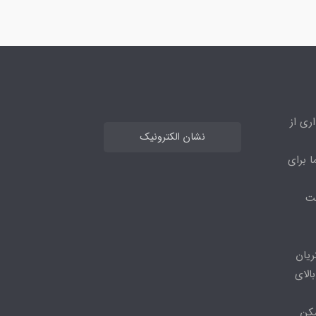
ری از
نشان الکترونیک
ا برای
مت
ریان
الای
مکن