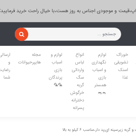
پ،قیمت و موجودی اجناس به روز هست،با خیال راحت خرید فرمایید
خوراک
لوازم
انواع
لوازم و
مجله
ارسالی
تشویقی
نگهداری
لباس
اسباب
هایپرحیوانات
و
اسنک
و اسباب
وارداتی
بازی
رضایت
غذا
بازی
سگ
پرندگان
شما
همستر
گربه
🦜🦜
🐁🐀
خرگوش
دخترانه
پسرانه
ه زیرسینه ای,پد دار،مناسب ۶ کیلو به بالا