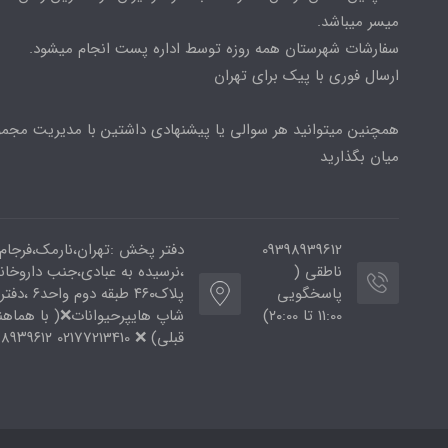
میسر میباشد.
سفارشات شهرستان همه روزه توسط اداره پست انجام میشود.
ارسال فوری با پیک برای تهران
همچنین میتوانید هر سوالی یا پیشنهادی داشتین با مدیریت مجمو
میان بگذارید
09398939612
دفتر پخش :تهران،نارمک،فرجام
ناطقی (
،نرسیده به عبادی،جنب داروخان
پاسخگویی
پلاک۴۶۰ طبقه دوم و
11:00 تا ۲۰:00)
شاپ هایپرحیوانات❌( با هماه
قبلی) ❌ 02177213410 ۰۹۳۹۸۹۳۹۶۱۲