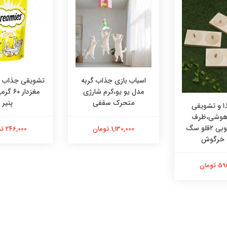
اسباب بازی جذاب گربه
تشویقی جذاب در
مدل یو یو،کرم شارژی
مغزدار ۰
متحرک سقفی
پنیر
 و تشویقی
 هوشی،ظرف
هوشی چوبی ۲قلو سگ
1,130,000 تومان
246,000 تومان
 خرگوش
تومان