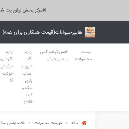
❌مرکز پخش لوازم پت شا
هایپرحیوانات(قیمت همکاری برای همه)
لیست
قفس,کوله،باکس
لوازم
لوازم
محصولات
و جای خواب
نگه
نگهداری
داری و
خرگوش
اسباب
خوکچه
بازی
🐰
سگ و
گربه
🐶 ...
خانه
فهرست محصولات
قلاده لباسی سگ و گرب