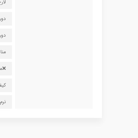
لار
دورگ
دورسی
منا
❌من
کیف
نرم