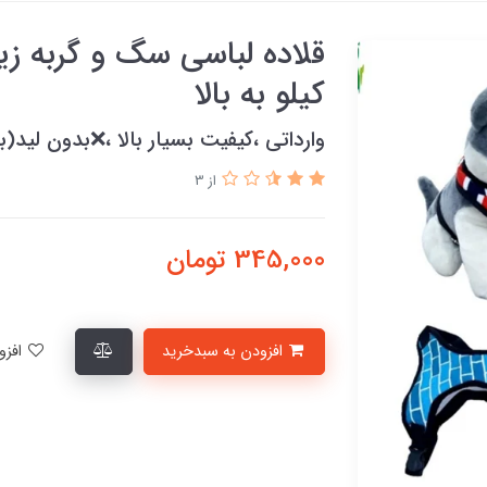
کیلو به بالا
وارداتی ،کیفیت بسیار بالا ،❌بدون لید(ب
از 3
345,000
تومان
افزودن به سبدخرید
افزودن به لیست علاقمندی‌ها