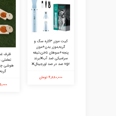
کیت موزر ۳کاره سگ و
گربه,موزر بدن+موزر
پنجه+سوهان ناخن،تیغه
رف غذا چوبی
ظرف غذا
سرامیکی ضد آب❌برند
ی،ظرف غذا طرحدار
تعاملی
vgr صد در صد اورجینال❌
 گربه خرگوش
گربه
4,880,000 تومان
475,000 تومان
595,000 