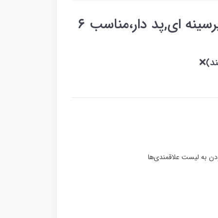
قلاده لباسی سگ و گربه زیرسینه ای,پد دار،مناسب ۶
ند)❌