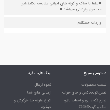
❌لطفا با ساک و کوله های ایرانی مقایسه نکنید،این
محصول وارداتی میباشد ❌
واردات مستقیم
دسترسی سریع
لینک‌های مفید
لیست محصولات
نحوه ارسال
قفس,کوله،باکس و جای خواب
ارسالی های شما
لوازم نگه داری و اسباب بازی
انواع علوفه بند خرگوش و
سگ و گربه🐶🐱🐹
خوکچه