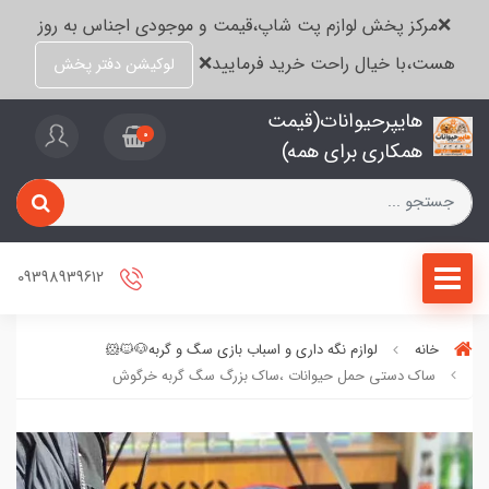
❌مرکز پخش لوازم پت شاپ،قیمت و موجودی اجناس به روز
هست،با خیال راحت خرید فرمایید❌
لوکیشن دفتر پخش
هایپرحیوانات(قیمت
0
همکاری برای همه)
09398939612
خانه
لوازم نگه داری و اسباب بازی سگ و گربه🐶🐱🐹
ساک دستی حمل حیوانات ،ساک بزرگ سگ گربه خرگوش