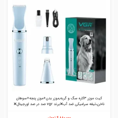
کیت موزر ۳کاره سگ و گربه,موزر بدن+موزر پنجه+سوهان
ناخن،تیغه سرامیکی ضد آب❌برند vgr صد در صد اورجینال❌
4,880,000 تومان