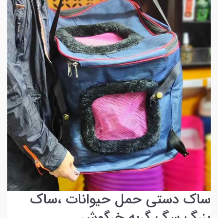
ساک دستی حمل حیوانات ،ساک
بزرگ سگ گربه خرگوش