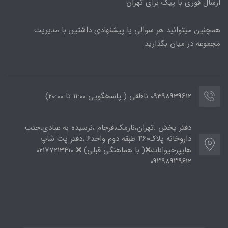
ارسال فوری با پیک برای تهران
همچنین میتوانید هر سوالی یا پیشنهادی داشتین با مدیریت
مجموعه در میان بگذارید
09398939612 ناطقی ( پاسخگویی 11:00 تا ۲۰:00)
دفتر پخش :تهران،نارمک،فرجام ،نرسیده به عبادی،جنب
داروخانه پلاک۴۶۰ طبقه دوم واحد۶ ،دفتر پت شاپ
هایپرحیوانات❌( با هماهنگی قبلی) ❌ 02177213410
۰۹۳۹۸۹۳۹۶۱۲