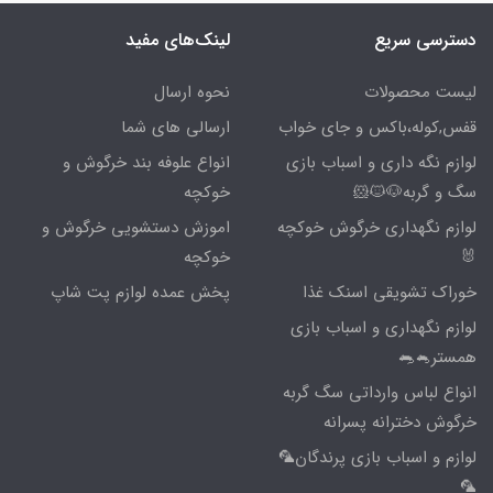
دسترسی سریع
لینک‌های مفید
لیست محصولات
نحوه ارسال
قفس,کوله،باکس و جای خواب
ارسالی های شما
لوازم نگه داری و اسباب بازی
انواع علوفه بند خرگوش و
سگ و گربه🐶🐱🐹
خوکچه
لوازم نگهداری خرگوش خوکچه
اموزش دستشویی خرگوش و
🐰
خوکچه
خوراک تشویقی اسنک غذا
پخش عمده لوازم پت شاپ
لوازم نگهداری و اسباب بازی
همستر🐁🐀
انواع لباس وارداتی سگ گربه
خرگوش دخترانه پسرانه
لوازم و اسباب بازی پرندگان🦜
🦜