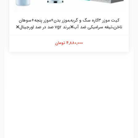
کیت موزر ۳کاره سگ و گربه,موزر بدن+موزر پنجه+سوهان
ناخن،تیغه سرامیکی ضد آب❌برند vgr صد در صد اورجینال❌
4,880,000 تومان