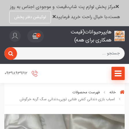
❌مرکز پخش لوازم پت شاپ،قیمت و موجودی اجناس به روز
هست،با خیال راحت خرید فرمایید❌
لوکیشن دفتر پخش
هایپرحیوانات(قیمت
0
همکاری برای همه)
09398939612
خانه
فهرست محصولات
اسباب بازی دندانی کنفی طنابی توپی،دندانی سگ گربه خرگوش