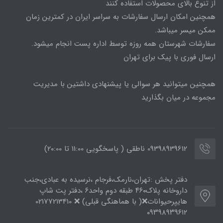
از تنوع بالای محصولات استفاده کنند
همچنین امکان ارسال سفارشات به سراسر ایران در کمترین زمان
ممکن میسر میباشد.
سفارشات شهرستان همه روزه توسط اداره پست انجام میشود.
ارسال فوری با پیک برای تهران
همچنین میتوانید هر سوالی یا پیشنهادی داشتین با مدیریت
مجموعه در میان بگذارید
09398939612 ناطقی ( پاسخگویی 11:00 تا ۲۰:00)
دفتر پخش :تهران،نارمک،فرجام ،نرسیده به عبادی،جنب
داروخانه پلاک۴۶۰ طبقه دوم واحد۶ ،دفتر پت شاپ
هایپرحیوانات❌( با هماهنگی قبلی) ❌ 02177213410
۰۹۳۹۸۹۳۹۶۱۲