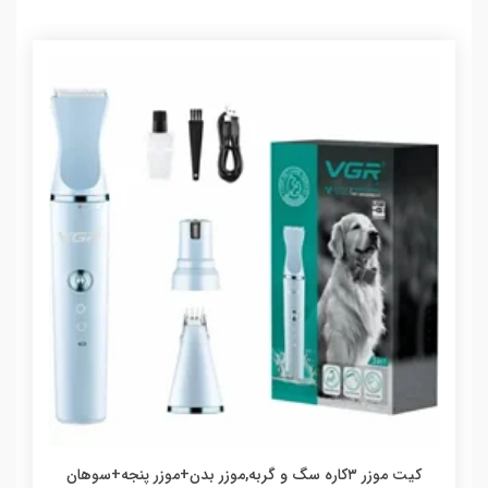
کیت موزر ۳کاره سگ و گربه,موزر بدن+موزر پنجه+سوهان