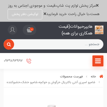
❌مرکز پخش لوازم پت شاپ،قیمت و موجودی اجناس به روز
هست،با خیال راحت خرید فرمایید❌
لوکیشن دفتر پخش
هایپرحیوانات(قیمت
0
همکاری برای همه)
09398939612
خانه
فهرست محصولات
شامپو اسپری آنتی باکتریال خرگوش و خوکچه،شامپو خشک،خشبوکننده