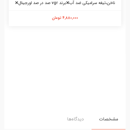
ناخن،تیغه سرامیکی ضد آب❌برند vgr صد در صد اورجینال❌
4,880,000 تومان
مشخصات
دیدگاه‌ها