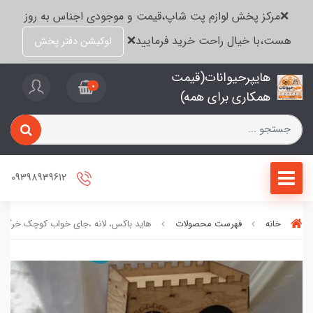
❌مرکز پخش لوازم پت شاپ،قیمت و موجودی اجناس به روز
هست،با خیال راحت خرید فرمایید❌
لوکیشن دفتر پخش
هایپرحیوانات(قیمت
0
همکاری برای همه)
09398939612
خانه
فهرست محصولات
هاید باکس، لانه ،جای خواب کوچک خرگو