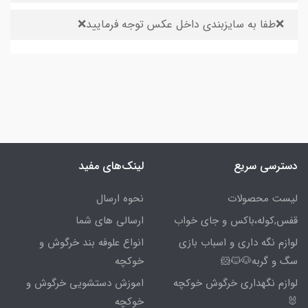
❌طفا به سایزبندی داخل عکس توجه فرمایید❌
دسترسی سریع
لینک‌های مفید
لیست محصولات
نحوه ارسال
قفس,کوله،باکس و جای خواب
ارسالی های شما
لوازم نگه داری و اسباب بازی
انواع علوفه بند خرگوش و
سگ و گربه🐶🐱🐹
خوکچه
لوازم نگهداری خرگوش خوکچه
اموزش دستشویی خرگوش و
🐰
خوکچه