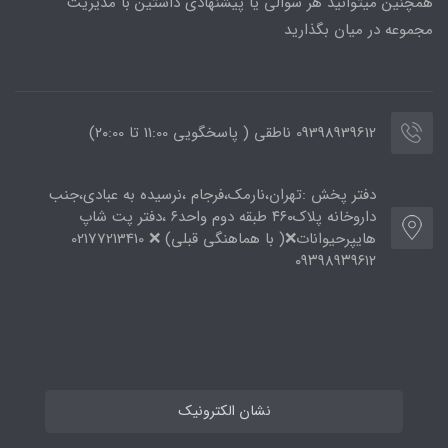
همچنین میتوانید هر سوالی یا پیشنهادی داشتین با مدیریت
مجموعه در میان بگذارید
09398939612 ناطقی ( پاسخگویی 11:00 تا ۲۰:00)
دفتر پخش :تهران،نارمک،فرجام ،نرسیده به عبادی،جنب
داروخانه پلاک۴۶۰ طبقه دوم واحد۶ ،دفتر پت شاپ
هایپرحیوانات❌( با هماهنگی قبلی) ❌ 02177213410
۰۹۳۹۸۹۳۹۶۱۲
نشان الکترونیک