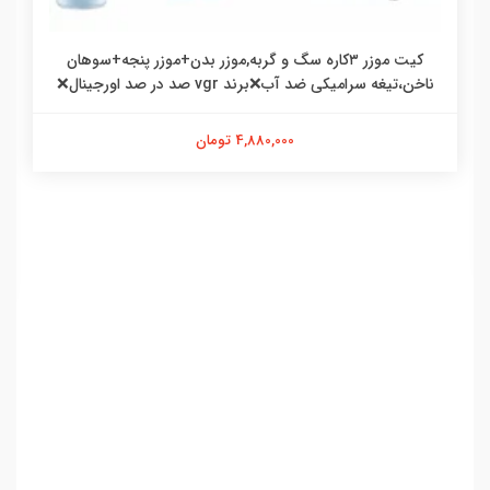
کیت موزر ۳کاره سگ و گربه,موزر بدن+موزر پنجه+سوهان
ناخن،تیغه سرامیکی ضد آب❌برند vgr صد در صد اورجینال❌
4,880,000 تومان