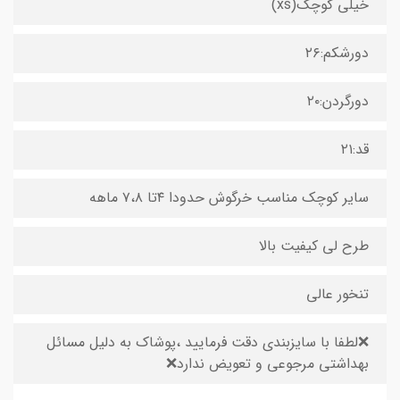
خیلی کوچک(xs)
دورشکم:۲۶
دورگردن:۲۰
قد:۲۱
سایر کوچک مناسب خرگوش حدودا ۴تا ۷،۸ ماهه
طرح لی کیفیت بالا
تنخور عالی
❌لطفا با سایزبندی دقت فرمایید ،پوشاک به دلیل مسائل
بهداشتی مرجوعی و تعویض ندارد❌