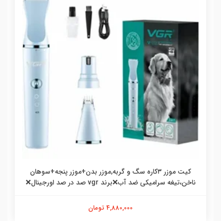
کیت موزر ۳کاره سگ و گربه,موزر بدن+موزر پنجه+سوهان
ناخن،تیغه سرامیکی ضد آب❌برند vgr صد در صد اورجینال❌
4,880,000 تومان