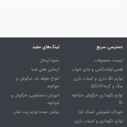
دسترسی سریع
لینک‌های مفید
لیست محصولات
نحوه ارسال
قفس,کوله،باکس و جای خواب
ارسالی های شما
لوازم نگه داری و اسباب بازی
انواع علوفه بند خرگوش و
سگ و گربه🐶🐱🐹
خوکچه
لوازم نگهداری خرگوش خوکچه
اموزش دستشویی خرگوش و
🐰
خوکچه
خوراک تشویقی اسنک غذا
پخش عمده لوازم پت شاپ
لوازم نگهداری و اسباب بازی