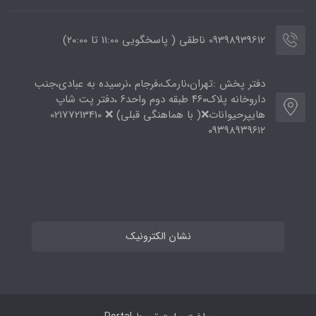
09398939612 ناطقی ( پاسخگویی 11:00 تا ۲۰:00)
دفتر پخش :تهران،نارمک،فرجام ،نرسیده به عبادی،جنب
داروخانه پلاک۴۶۰ طبقه دوم واحد۶ ،دفتر پت شاپ
هایپرحیوانات❌( با هماهنگی قبلی) ❌ 02177213410
۰۹۳۹۸۹۳۹۶۱۲
نشان الکترونیک