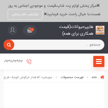
❌مرکز پخش لوازم پت شاپ،قیمت و موجودی اجناس به روز
هست،با خیال راحت خرید فرمایید❌
لوکیشن دفتر پخش
هایپرحیوانات(قیمت
0
همکاری برای همه)
09398939612
خانه
فهرست محصولات
سویشرت کلاهدار خرگوش کوچک طرح لی