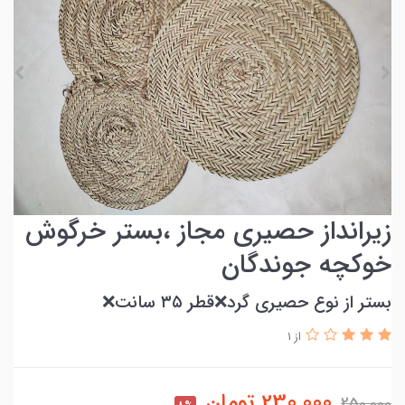
زیرانداز حصیری مجاز ،بستر خرگوش
خوکچه جوندگان
بستر از نوع حصیری گرد❌قطر ۳۵ سانت❌
از 1
230,000
تومان
250,000