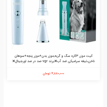
کیت موزر ۳کاره سگ و گربه,موزر بدن+موزر پنجه+سوهان
ناخن،تیغه سرامیکی ضد آب❌برند vgr صد در صد اورجینال❌
4,880,000 تومان