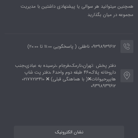
همچنین میتوانید هر سوالی یا پیشنهادی داشتین با مدیریت
مجموعه در میان بگذارید
09398939612 ناطقی ( پاسخگویی 11:00 تا ۲۰:00)
دفتر پخش :تهران،نارمک،فرجام ،نرسیده به عبادی،جنب
داروخانه پلاک۴۶۰ طبقه دوم واحد۶ ،دفتر پت شاپ
هایپرحیوانات❌( با هماهنگی قبلی) ❌ 02177213410
۰۹۳۹۸۹۳۹۶۱۲
نشان الکترونیک