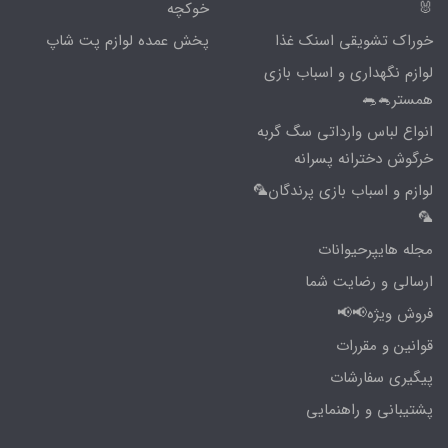
🐰
خوکچه
خوراک تشویقی اسنک غذا
پخش عمده لوازم پت شاپ
لوازم نگهداری و اسباب بازی
همستر🐁🐀
انواع لباس وارداتی سگ گربه
خرگوش دخترانه پسرانه
لوازم و اسباب بازی پرندگان🦜
🦜
مجله هایپرحیوانات
ارسالی و رضایت شما
فروش ویژه📢📢
قوانین و مقررات
پیگیری سفارشات
پشتیبانی و راهنمایی