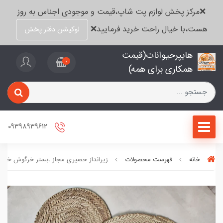
❌مرکز پخش لوازم پت شاپ،قیمت و موجودی اجناس به روز
هست،با خیال راحت خرید فرمایید❌
لوکیشن دفتر پخش
هایپرحیوانات(قیمت
0
همکاری برای همه)
09398939612
خانه
فهرست محصولات
زیرانداز حصیری مجاز ،بستر خرگوش خوک