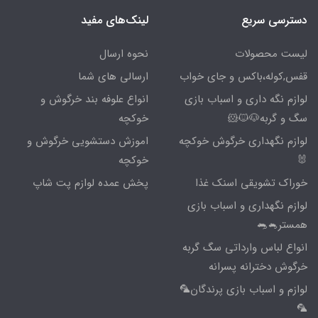
دسترسی سریع
لینک‌های مفید
لیست محصولات
نحوه ارسال
قفس,کوله،باکس و جای خواب
ارسالی های شما
لوازم نگه داری و اسباب بازی
انواع علوفه بند خرگوش و
سگ و گربه🐶🐱🐹
خوکچه
لوازم نگهداری خرگوش خوکچه
اموزش دستشویی خرگوش و
🐰
خوکچه
خوراک تشویقی اسنک غذا
پخش عمده لوازم پت شاپ
لوازم نگهداری و اسباب بازی
همستر🐁🐀
انواع لباس وارداتی سگ گربه
خرگوش دخترانه پسرانه
لوازم و اسباب بازی پرندگان🦜
🦜