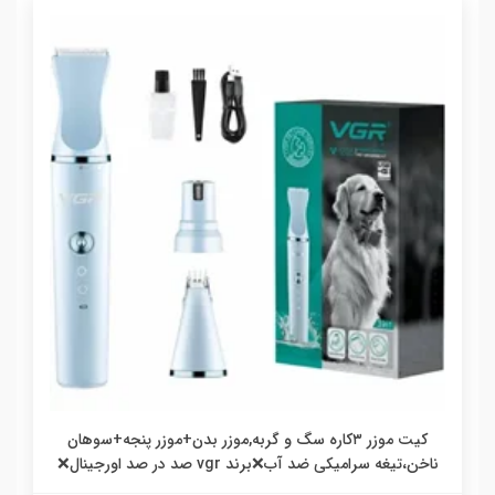
کیت موزر ۳کاره سگ و گربه,موزر بدن+موزر پنجه+سوهان
ناخن،تیغه سرامیکی ضد آب❌برند vgr صد در صد اورجینال❌