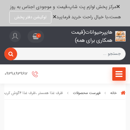
❌مرکز پخش لوازم پت شاپ،قیمت و موجودی اجناس به روز
هست،با خیال راحت خرید فرمایید❌
لوکیشن دفتر پخش
هایپرحیوانات(قیمت
0
همکاری برای همه)
09398939612
خانه
فهرست محصولات
ظرف غذا همستر ،ظرف غذا ۴گوش کریستالی