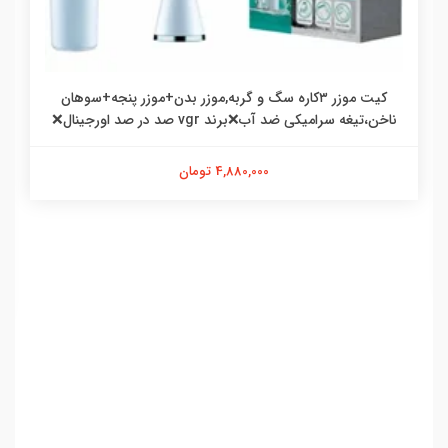
کیت موزر ۳کاره سگ و گربه,موزر بدن+موزر پنجه+سوهان
ناخن،تیغه سرامیکی ضد آب❌برند vgr صد در صد اورجینال❌
4,880,000 تومان