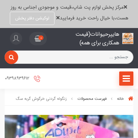
❌مرکز پخش لوازم پت شاپ،قیمت و موجودی اجناس به روز
هست،با خیال راحت خرید فرمایید❌
لوکیشن دفتر پخش
هایپرحیوانات(قیمت
0
همکاری برای همه)
09398939612
خانه
فهرست محصولات
زنگوله گردنی خرگوش گربه سگ