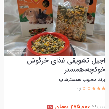
اجیل تشویقی غذای خرگوش
خوکچه،همستر
برند محبوب همسترشاپ
از 6
275,000
تومان
290,000
6%