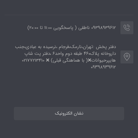
09398939612 ناطقی ( پاسخگویی 11:00 تا ۲۰:00)
دفتر پخش :تهران،نارمک،فرجام ،نرسیده به عبادی،جنب
داروخانه پلاک۴۶۰ طبقه دوم واحد۶ ،دفتر پت شاپ
هایپرحیوانات❌( با هماهنگی قبلی) ❌ 02177213410
۰۹۳۹۸۹۳۹۶۱۲
نشان الکترونیک