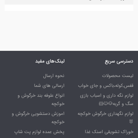
دسترسی سریع
لینک‌های مفید
لیست محصولات
نحوه ارسال
قفس,کوله،باکس و جای خواب
ارسالی های شما
لوازم نگه داری و اسباب بازی
انواع علوفه بند خرگوش و
سگ و گربه🐶🐱🐹
خوکچه
لوازم نگهداری خرگوش خوکچه
اموزش دستشویی خرگوش و
🐰
خوکچه
خوراک تشویقی اسنک غذا
پخش عمده لوازم پت شاپ