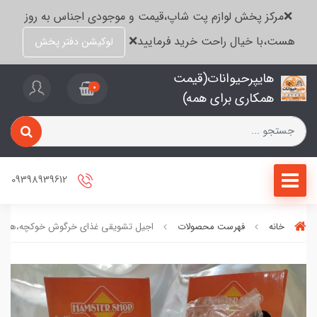
❌مرکز پخش لوازم پت شاپ،قیمت و موجودی اجناس به روز
هست،با خیال راحت خرید فرمایید❌
لوکیشن دفتر پخش
هایپرحیوانات(قیمت
0
همکاری برای همه)
09398939612
خانه
فهرست محصولات
اجیل تشویقی غذای خرگوش خوکچه،همس