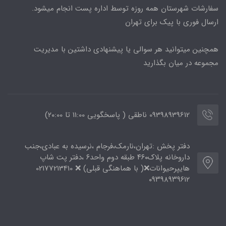
سفارشات شهرستان همه روزه توسط اداره پست انجام میشود.
ارسال فوری با پیک برای تهران
همچنین میتوانید هر سوالی یا پیشنهادی داشتین با مدیریت
مجموعه در میان بگذارید
09398939612 ناطقی ( پاسخگویی 11:00 تا ۲۰:00)
دفتر پخش :تهران،نارمک،فرجام ،نرسیده به عبادی،جنب
داروخانه پلاک۴۶۰ طبقه دوم واحد۶ ،دفتر پت شاپ
هایپرحیوانات❌( با هماهنگی قبلی) ❌ 02177213410
۰۹۳۹۸۹۳۹۶۱۲