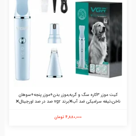
کیت موزر ۳کاره سگ و گربه,موزر بدن+موزر پنجه+سوهان
ناخن،تیغه سرامیکی ضد آب❌برند vgr صد در صد اورجینال❌
4,880,000 تومان