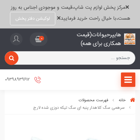
❌مرکز پخش لوازم پت شاپ،قیمت و موجودی اجناس به روز
هست،با خیال راحت خرید فرمایید❌
لوکیشن دفتر پخش
هایپرحیوانات(قیمت
0
همکاری برای همه)
09398939612
خانه
فهرست محصولات
سرهمی سگ کلاهدار پنبه ای سگ تیکه دوزی شده لارج