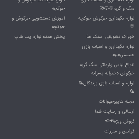
لوازم نگه داری و اسباب بازی
انواع علوفه بند خرگوش و
سگ و گربه🐶🐱🐹
خوکچه
لوازم نگهداری خرگوش خوکچه
اموزش دستشویی خرگوش و
🐰
خوکچه
خوراک تشویقی اسنک غذا
پخش عمده لوازم پت شاپ
لوازم نگهداری و اسباب بازی
همستر🐁🐀
انواع لباس وارداتی سگ گربه
خرگوش دخترانه پسرانه
لوازم و اسباب بازی پرندگان🦜
🦜
مجله هایپرحیوانات
ارسالی و رضایت شما
فروش ویژه📢📢
قوانین و مقررات