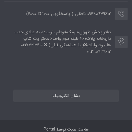
09398939612 ناطقی ( پاسخگویی 11:00 تا ۲۰:00)
دفتر پخش :تهران،نارمک،فرجام ،نرسیده به عبادی،جنب
داروخانه پلاک۴۶۰ طبقه دوم واحد۶ ،دفتر پت شاپ
هایپرحیوانات❌( با هماهنگی قبلی) ❌ 02177213410
۰۹۳۹۸۹۳۹۶۱۲
نشان الکترونیک
ساخت سایت توسط
Portal