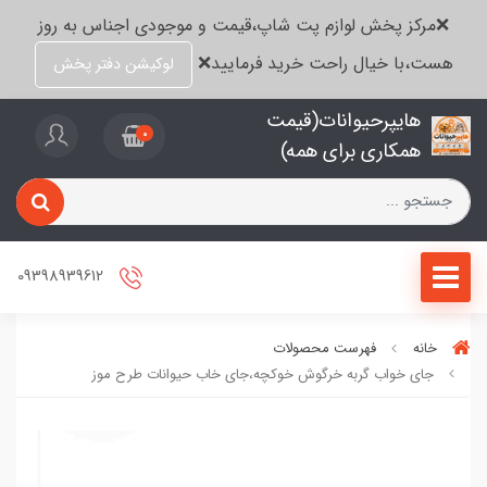
❌مرکز پخش لوازم پت شاپ،قیمت و موجودی اجناس به روز
هست،با خیال راحت خرید فرمایید❌
لوکیشن دفتر پخش
هایپرحیوانات(قیمت
0
همکاری برای همه)
09398939612
خانه
فهرست محصولات
جای خواب گربه خرگوش خوکچه،جای خاب حیوانات طرح موز