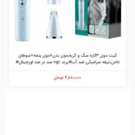
کیت موزر ۳کاره سگ و گربه,موزر بدن+موزر پنجه+سوهان
ناخن،تیغه سرامیکی ضد آب❌برند vgr صد در صد اورجینال❌
4,880,000 تومان