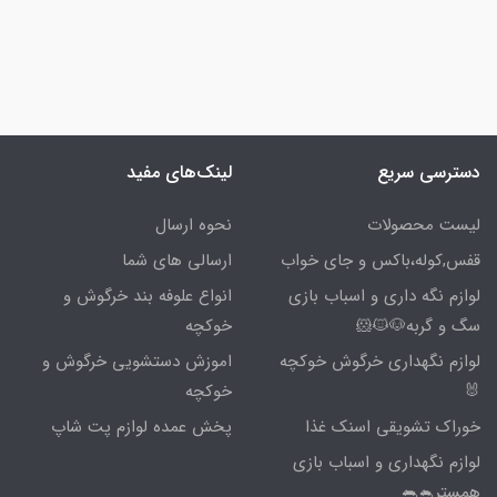
دسترسی سریع
لینک‌های مفید
لیست محصولات
نحوه ارسال
قفس,کوله،باکس و جای خواب
ارسالی های شما
لوازم نگه داری و اسباب بازی
انواع علوفه بند خرگوش و
سگ و گربه🐶🐱🐹
خوکچه
لوازم نگهداری خرگوش خوکچه
اموزش دستشویی خرگوش و
🐰
خوکچه
خوراک تشویقی اسنک غذا
پخش عمده لوازم پت شاپ
لوازم نگهداری و اسباب بازی
همستر🐁🐀