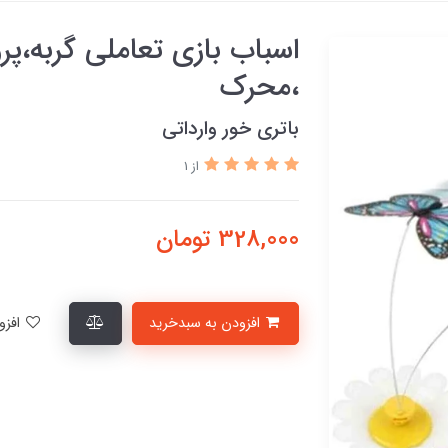
اسباب بازی تعاملی گربه،پ
،محرک
باتری خور وارداتی
از 1
328,000
تومان
افزودن به سبدخرید
افزودن به لیست علاقمندی‌ها