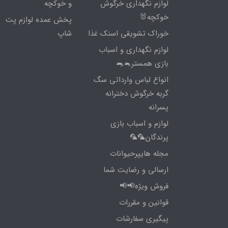
لوازم نگهداری خرگوش
و خوکچه
خوکچه🐰
پخش عمده لوازم پت
خوراک تشویقی اسنک غذا
شاپ
لوازم نگهداری و اسباب
بازی همستر🐁🐀
انواع لباس وارداتی سگ
گربه خرگوش دخترانه
پسرانه
لوازم و اسباب بازی
پرندگان🦜🦜
مجله هایپرحیوانات
ارسالی و رضایت شما
فروش ویژه📢📢
قوانین و مقررات
پیگیری سفارشات