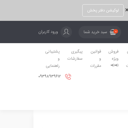
❌
لوکیشن دفتر پخش
ورود کاربران
سبد خرید شما
0
فروش
قوانین
پیگیری
پشتیبانی
ویژه
و
سفارشات
و
📢📢
مقررات
راهنمایی
09398939612