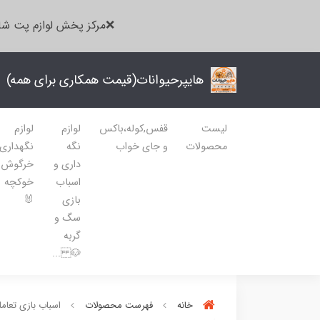
❌مرکز پخش لوازم پت شا
هایپرحیوانات(قیمت همکاری برای همه)
لیست
قفس,کوله،باکس
لوازم
لوازم
محصولات
و جای خواب
نگه
نگهداری
داری و
خرگوش
اسباب
خوکچه
بازی
🐰
سگ و
گربه
🐶 ...
خانه
فهرست محصولات
اسباب بازی تعام