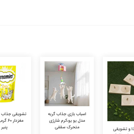
اسباب بازی جذاب گربه
تشویقی جذاب در
مدل یو یو،کرم شارژی
مغزدار ۰
متحرک سقفی
پنیر
 و تشویقی