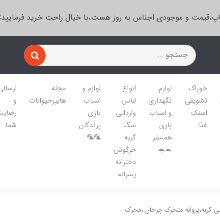
پ،قیمت و موجودی اجناس به روز هست،با خیال راحت خرید فرمایید
خوراک
لوازم
انواع
لوازم و
مجله
ارسالی
تشویقی
نگهداری
لباس
اسباب
هایپرحیوانات
و
اسنک
و اسباب
وارداتی
بازی
رضایت
غذا
بازی
سگ
پرندگان
شما
همستر
گربه
🦜🦜
🐁🐀
خرگوش
دخترانه
پسرانه
لی گربه،پروانه متحرک چرخان ،محرک