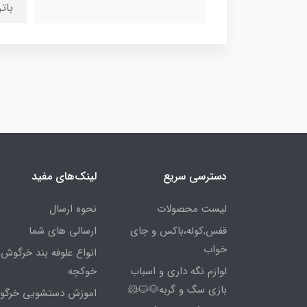
باتری
دسترسی سریع
لینک‌های مفید
لیست محصولات
نحوه ارسال
قفس,کوله،باکس و جای
ارسالی های شما
خواب
انواع علوفه بند خرگوش 
لوازم نگه داری و اسباب
خوکچه
بازی سگ و گربه🐶🐱🐹
اموزش دستشویی خرگ