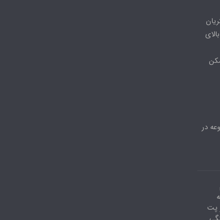
ریان
الای
مکن
عه در
ه
احد۶ ،دفتر پت
نگی