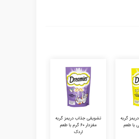
یمز گربه
تشویقی جذاب دریمز گربه
۶ گرمی با طعم
مغزدار ۶۰ گرم با طعم
اردک
دستکش پرزگیر سا