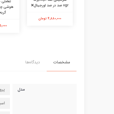
ی،ظرف غذا طرحدار
تعاملی
vgr صد در صد اورجینال❌
 گربه خرگوش
گربه
4,880,000 تومان
475,000 تومان
595,000 
مشخصات
دیدگاه‌ها
مدل
پرو
اسب