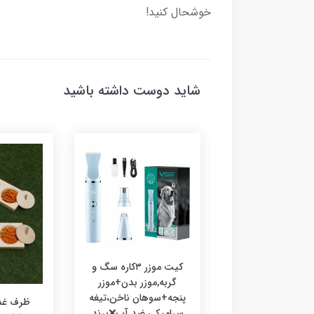
خوشحال کنید!
شاید دوست داشته باشید
کیت موزر ۳کاره سگ و
گربه,موزر بدن+موزر
پنجه+سوهان ناخن،تیغه
رف غذا چوبی
ظرف غذا
سرامیکی ضد آب❌برند