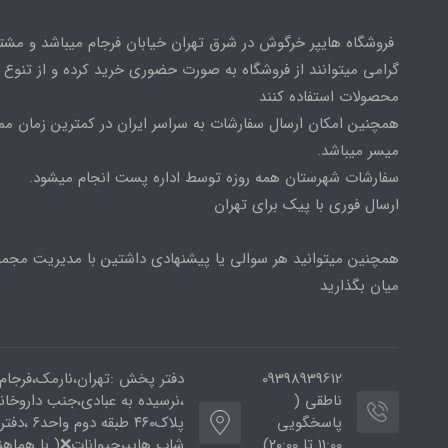
فروشگاه هایپر خرگوش در شرق تهران خیابان فرجام میباشد و مشت
گرامی میتوانند از فروشگاه به صورت حضوری خرید کرده و از تنوع ب
محصولات استفاده کنند
همچنین امکان ارسال سفارشات به سراسر ایران در کمترین زمان م
میسر میباشد.
سفارشات شهرستان همه روزه توسط اداره پست انجام میشود.
ارسال فوری با پیک برای تهران
همچنین میتوانید هر سوالی یا پیشنهادی داشتین با مدیریت مجمو
میان بگذارید
09398939612
دفتر پخش :تهران،نارمک،فرجام
ناطقی (
،نرسیده به عبادی،جنب داروخان
پاسخگویی
پلاک۴۶۰ طبقه دوم و
11:00 تا ۲۰:00)
شاپ هایپرحیوانات❌( با هماه