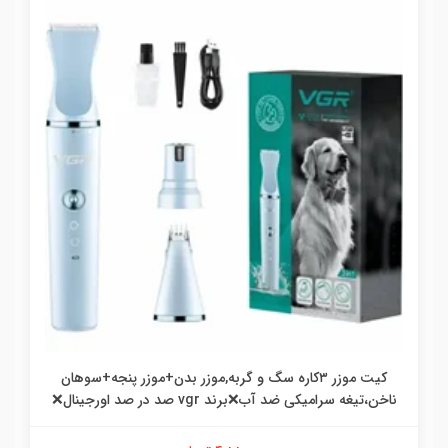
کیت موزر ۳کاره سگ و گربه,موزر بدن+موزر پنجه+سوهان
ناخن،تیغه سرامیکی ضد آب❌برند vgr صد در صد اورجینال❌