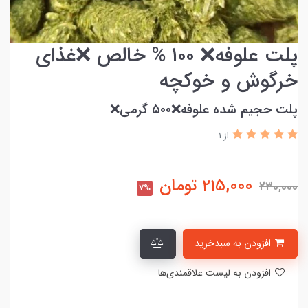
پلت علوفه❌ ۱۰۰ % خالص ❌غذای
خرگوش و خوکچه
پلت حجیم شده علوفه❌۵۰۰ گرمی❌
از 1
215,000
تومان
230,000
7%
افزودن به سبدخرید
افزودن به لیست علاقمندی‌ها