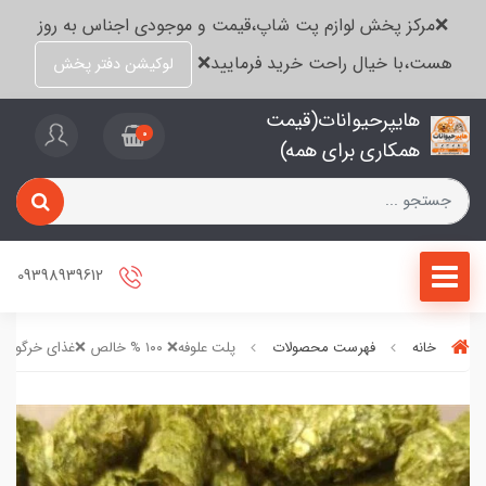
❌مرکز پخش لوازم پت شاپ،قیمت و موجودی اجناس به روز
هست،با خیال راحت خرید فرمایید❌
لوکیشن دفتر پخش
هایپرحیوانات(قیمت
0
همکاری برای همه)
09398939612
خانه
فهرست محصولات
پلت علوفه❌ ۱۰۰ % خالص ❌غذای خرگوش و خوکچه