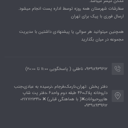
ممکن میسر میباشد.
سفارشات شهرستان همه روزه توسط اداره پست انجام میشود.
ارسال فوری با پیک برای تهران
همچنین میتوانید هر سوالی یا پیشنهادی داشتین با مدیریت
مجموعه در میان بگذارید
09398939612 ناطقی ( پاسخگویی 11:00 تا ۲۰:00)
دفتر پخش :تهران،نارمک،فرجام ،نرسیده به عبادی،جنب
داروخانه پلاک۴۶۰ طبقه دوم واحد۶ ،دفتر پت شاپ
هایپرحیوانات❌( با هماهنگی قبلی) ❌ 02177213410
۰۹۳۹۸۹۳۹۶۱۲