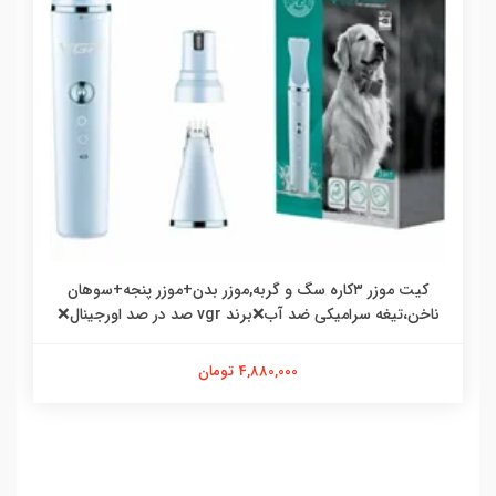
کیت موزر ۳کاره سگ و گربه,موزر بدن+موزر پنجه+سوهان
ناخن،تیغه سرامیکی ضد آب❌برند vgr صد در صد اورجینال❌
4,880,000 تومان