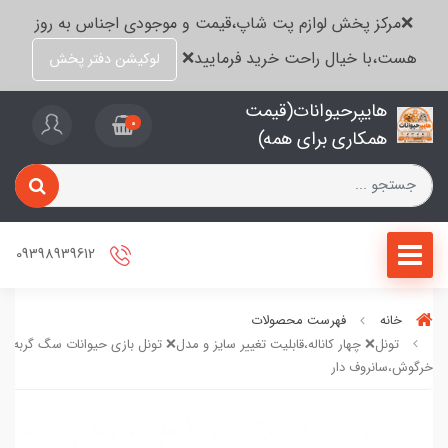
❌مرکز پخش لوازم پت شاپ،قیمت و موجودی اجناس به روز
هست،با خیال راحت خرید فرمایید❌
لوکیشن دفتر پخش
هایپرحیوانات(قیمت
0
همکاری برای همه)
09398939612
خانه
فهرست محصولات
تونل❌ چهار کاناله،قابلیت تغییر سایز و مدل❌ تونل بازی حیوانات سگ گربه
خرگوش،سانروف دار