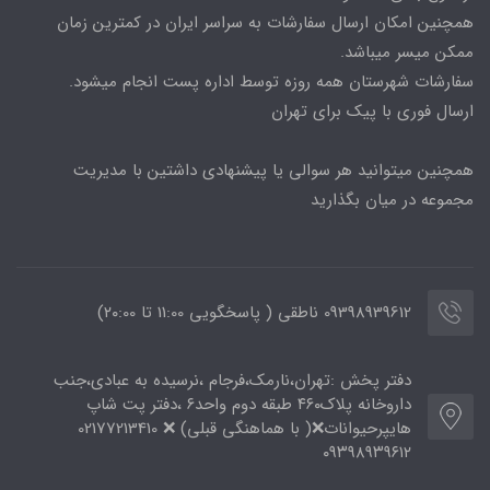
همچنین امکان ارسال سفارشات به سراسر ایران در کمترین زمان
ممکن میسر میباشد.
سفارشات شهرستان همه روزه توسط اداره پست انجام میشود.
ارسال فوری با پیک برای تهران
همچنین میتوانید هر سوالی یا پیشنهادی داشتین با مدیریت
مجموعه در میان بگذارید
09398939612 ناطقی ( پاسخگویی 11:00 تا ۲۰:00)
دفتر پخش :تهران،نارمک،فرجام ،نرسیده به عبادی،جنب
داروخانه پلاک۴۶۰ طبقه دوم واحد۶ ،دفتر پت شاپ
هایپرحیوانات❌( با هماهنگی قبلی) ❌ 02177213410
۰۹۳۹۸۹۳۹۶۱۲