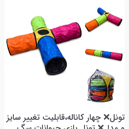
تونل❌ چهار کاناله،قابلیت تغییر سایز
و مدل❌ تونل بازی حیوانات سگ