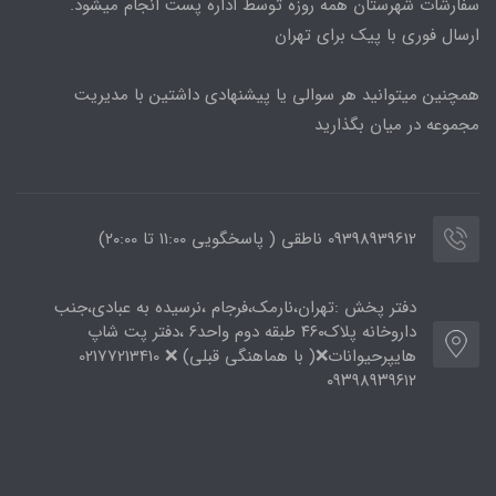
سفارشات شهرستان همه روزه توسط اداره پست انجام میشود.
ارسال فوری با پیک برای تهران
همچنین میتوانید هر سوالی یا پیشنهادی داشتین با مدیریت
مجموعه در میان بگذارید
09398939612 ناطقی ( پاسخگویی 11:00 تا ۲۰:00)
دفتر پخش :تهران،نارمک،فرجام ،نرسیده به عبادی،جنب
داروخانه پلاک۴۶۰ طبقه دوم واحد۶ ،دفتر پت شاپ
هایپرحیوانات❌( با هماهنگی قبلی) ❌ 02177213410
۰۹۳۹۸۹۳۹۶۱۲