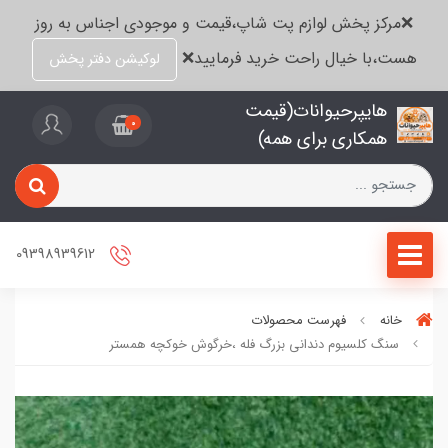
❌مرکز پخش لوازم پت شاپ،قیمت و موجودی اجناس به روز
هست،با خیال راحت خرید فرمایید❌
لوکیشن دفتر پخش
هایپرحیوانات(قیمت
0
همکاری برای همه)
09398939612
خانه
فهرست محصولات
سنگ کلسیوم دندانی بزرگ فله ،خرگوش خوکچه همستر