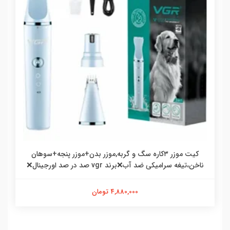
کیت موزر ۳کاره سگ و گربه,موزر بدن+موزر پنجه+سوهان
ناخن،تیغه سرامیکی ضد آب❌برند vgr صد در صد اورجینال❌
4,880,000 تومان