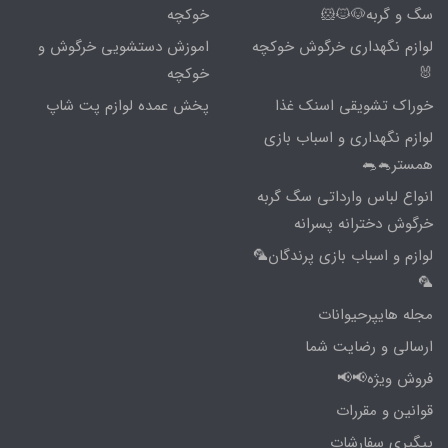
سگ و گربه🐶🐱🐹
خوکچه
لوازم نگهداری خرگوش خوکچه
اموزش دستشویی خرگوش و
🐰
خوکچه
خوراک تشویقی اسنک غذا
پخش عمده لوازم پت شاپ
لوازم نگهداری و اسباب بازی
همستر🐁🐀
انواع لباس وارداتی سگ گربه
خرگوش دخترانه پسرانه
لوازم و اسباب بازی پرندگان🦜
🦜
مجله هایپرحیوانات
ارسالی و رضایت شما
فروش ویژه📢📢
قوانین و مقررات
پیگیری سفارشات