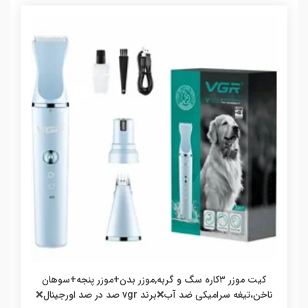
کیت موزر ۳کاره سگ و گربه,موزر بدن+موزر پنجه+سوهان
ناخن،تیغه سرامیکی ضد آب❌برند vgr صد در صد اورجینال❌