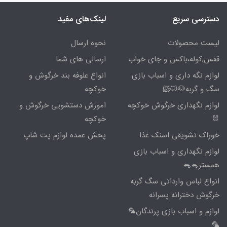
دسترسی سریع
لینک‌های مفید
لیست محصولات
نحوه ارسال
قفس,کوله،باکس و جای خواب
ارسالی های شما
لوازم نگه داری و اسباب بازی
انواع علوفه بند خرگوش و
سگ و گربه🐶🐱🐹
خوکچه
لوازم نگهداری خرگوش خوکچه
اموزش دستشویی خرگوش و
🐰
خوکچه
خوراک تشویقی اسنک غذا
پخش عمده لوازم پت شاپ
لوازم نگهداری و اسباب بازی
همستر🐁🐀
انواع لباس وارداتی سگ گربه
خرگوش دخترانه پسرانه
لوازم و اسباب بازی پرندگان🦜
🦜