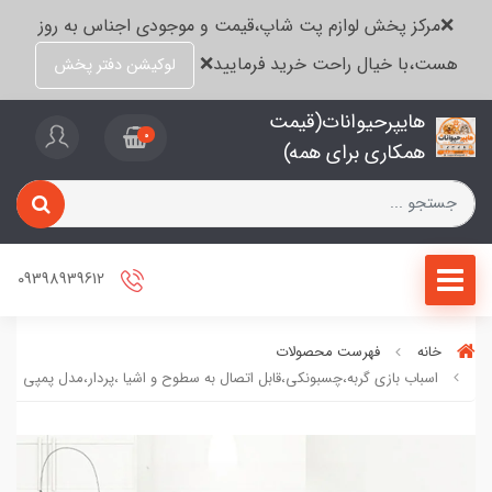
❌مرکز پخش لوازم پت شاپ،قیمت و موجودی اجناس به روز
هست،با خیال راحت خرید فرمایید❌
لوکیشن دفتر پخش
هایپرحیوانات(قیمت
0
همکاری برای همه)
09398939612
خانه
فهرست محصولات
اسباب بازی گربه،چسبونکی،قابل اتصال به سطوح و اشیا ،پردار،مدل پمپی